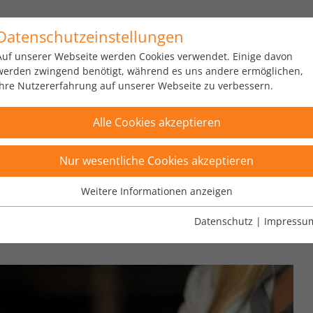
Datenschutzeinstellungen
us
Portfolio
Über uns
Karriere
News
Auf unserer Webseite werden Cookies verwendet. Einige davon
werden zwingend benötigt, während es uns andere ermöglichen,
Ihre Nutzererfahrung auf unserer Webseite zu verbessern.
Alle Cookies akzeptieren
Nur wesentliche Cookies akzeptieren
Weitere Informationen anzeigen
Wesentliche Cookies
Wesentliche Cookies werden für grundlegende Funktionen der
Datenschutz
|
Impressu
se Modell" gefiltert
×
Webseite benötigt. Dadurch ist gewährleistet, dass die Webseite
einwandfrei funktioniert.
Name
Cookie-Informationen anzeigen
fe_typo_user
Anbieter
TYPO3