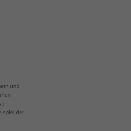
dann und
Einen
ven
ispiel der