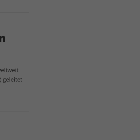
on
eltweit
) geleitet