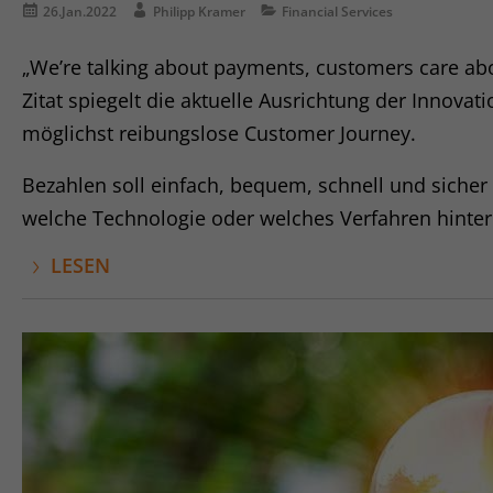
26.Jan.2022
Philipp Kramer
Financial Services
„We’re talking about payments, customers care abou
Zitat spiegelt die aktuelle Ausrichtung der Innova
möglichst reibungslose Customer Journey.
Bezahlen soll einfach, bequem, schnell und siche
welche Technologie oder welches Verfahren hinter 
LESEN