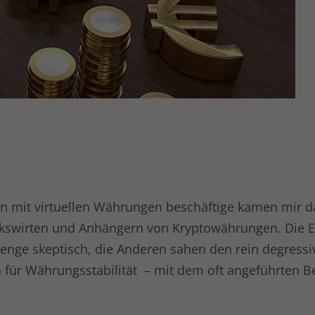
Name
kununu
Anbieter
kununu.com
Laufzeit
Session
Dieses Cookie wird von der
Zweck
Bewertungsplattform kununu.com für
statistische Daten verwendet.
Name
kununu_country_ip
Anbieter
kununu.com
hon mit virtuellen Währungen beschäftige kamen mir 
kswirten und Anhängern von Kryptowährungen. Die 
Laufzeit
1 Tag
nge skeptisch, die Anderen sahen den rein degressi
Dieses Cookie wird von der
ür Währungsstabilität – mit dem oft angeführten Be
Bewertungsplattform kununu.com
Zweck
verwendet, um landesspezifische IPs zu
erkennen.