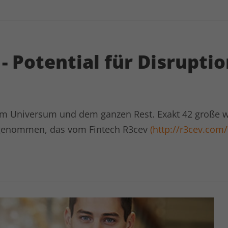
Name
kununu_country
Anbieter
kununu.com
- Potential für Disrupti
Laufzeit
1 Tag
Dieses Cookie wird von der
Zweck
Bewertungsplattform kununu.com für
em Universum und dem ganzen Rest. Exakt 42 große w
statistische Daten verwendet.
fgenommen, das vom Fintech R3cev
(http://r3cev.com/