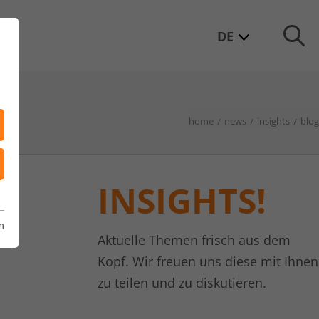
DE
home
news
insights
blog
INSIGHTS!
m
Aktuelle Themen frisch aus dem
Kopf. Wir freuen uns diese mit Ihnen
zu teilen und zu diskutieren.