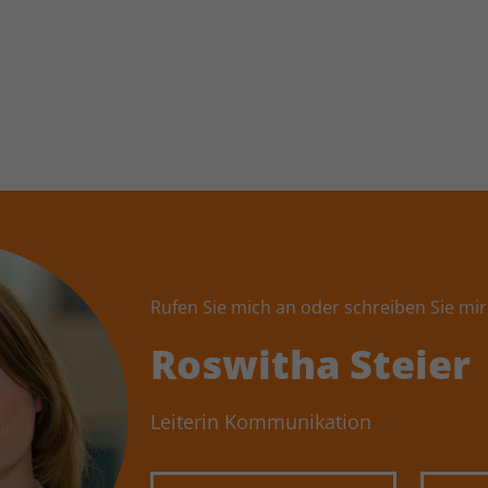
Name
kununu_country
Anbieter
kununu.com
Laufzeit
1 Tag
Dieses Cookie wird von der
Zweck
Bewertungsplattform kununu.com für
statistische Daten verwendet.
Rufen Sie mich an oder schreiben Sie mir
Roswitha Steier
Leiterin Kommunikation