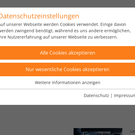
Datenschutzeinstellungen
us
Portfolio
Über uns
Karriere
News
Auf unserer Webseite werden Cookies verwendet. Einige davon
werden zwingend benötigt, während es uns andere ermöglichen,
Ihre Nutzererfahrung auf unserer Webseite zu verbessern.
Alle Cookies akzeptieren
Nur wesentliche Cookies akzeptieren
Weitere Informationen anzeigen
Wesentliche Cookies
Wesentliche Cookies werden für grundlegende Funktionen der
Datenschutz
|
Impressu
Webseite benötigt. Dadurch ist gewährleistet, dass die Webseite
einwandfrei funktioniert.
Name
Cookie-Informationen anzeigen
fe_typo_user
Anbieter
TYPO3
GR