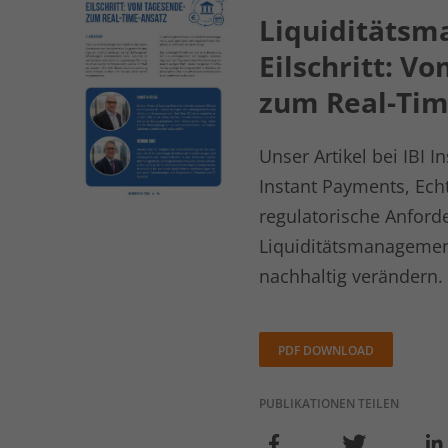
Liquiditäts
Eilschritt: V
zum Real-Tim
Unser Artikel bei IBI I
Instant Payments, Ech
regulatorische Anford
Liquiditätsmanageme
nachhaltig verändern.
PDF DOWNLOAD
PUBLIKATIONEN TEILEN