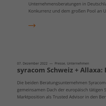
Unternehmensberatungen in Deutschla
Konkurrenz und dem großen Pool an Un
Erfolg. Das von der Süddeutschen Zeitun
Unternehmen aus dem Mittelstand am b
Expertise und Knowhow gegen die Big 
Kompetenz zählt.
07. Dezember 2022
— Presse, Unternehmen
syracom Schweiz + Allaxa: 
Die beiden Beratungsunternehmen Syracom S
gemeinsamen Dach der europäisch tätigen S
Marktposition als Trusted Advisor in den Be
nachhaltig festigen wird.