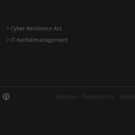
Anbieter
LinkedIn
Laufzeit
6 Monate
Cyber Resilience Act
Linkedin setzt dieses Cookie, um die
Zustimmung des Besuchers zur Verwendung
IT-Notfallmanagement
Zweck
von Cookies für nicht wesentliche Zwecke zu
speichern.
Name
lidc
Anbieter
LinkedIn
Sitemap
Datenschutz
Gende
Laufzeit
1 Tag
LinkedIn setzt das lidc-Cookie, um die
Zweck
Auswahl des Rechenzentrums zu erleichtern.