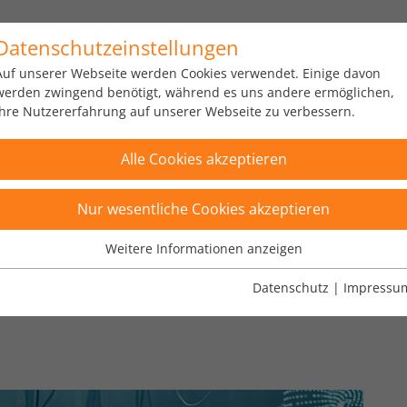
Datenschutzeinstellungen
us
Portfolio
Über uns
Karriere
News
Auf unserer Webseite werden Cookies verwendet. Einige davon
werden zwingend benötigt, während es uns andere ermöglichen,
Ihre Nutzererfahrung auf unserer Webseite zu verbessern.
home
news
insights
b
Alle Cookies akzeptieren
Nur wesentliche Cookies akzeptieren
Weitere Informationen anzeigen
inbruch in die Software-
Wesentliche Cookies
Wesentliche Cookies werden für grundlegende Funktionen der
Datenschutz
|
Impressu
Webseite benötigt. Dadurch ist gewährleistet, dass die Webseite
einwandfrei funktioniert.
Name
Cookie-Informationen anzeigen
fe_typo_user
Anbieter
TYPO3