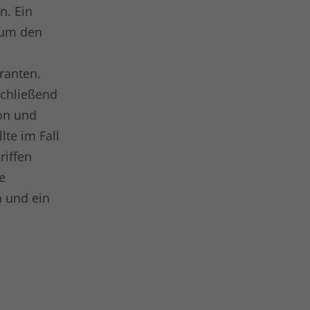
n. Ein
, um den
ranten.
schließend
ion und
te im Fall
riffen
e
n und ein