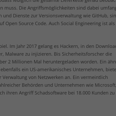
 sodass lediglich die gesamte Lieferkette genau beoba
Name
kununu
 muss. Die Angriffsmöglichkeiten sind dabei umfang
Anbieter
kununu.com
n und Dienste zur Versionsverwaltung wie GitHub, si
f Open Source Code. Auch Social Engineering ist als
Laufzeit
Session
Dieses Cookie wird von der
Zweck
Bewertungsplattform kununu.com für
piel. Im Jahr 2017 gelang es Hackern, in den Downloa
statistische Daten verwendet.
 Malware zu injizieren. Bis Sicherheitsforscher die
ber 2 Millionen Mal heruntergeladen worden. Ein ähnl
Name
kununu_country_ip
 ebenfalls ein US-amerikanisches Unternehmen, biete
Anbieter
kununu.com
ur Verwaltung von Netzwerken an. Ein vermeintlich
hlreicher Behörden und Unternehmen wie Microsoft,
Laufzeit
1 Tag
ch ihren Angriff Schadsoftware bei 18.000 Kunden zu
Dieses Cookie wird von der
Bewertungsplattform kununu.com
Zweck
verwendet, um landesspezifische IPs zu
erkennen.