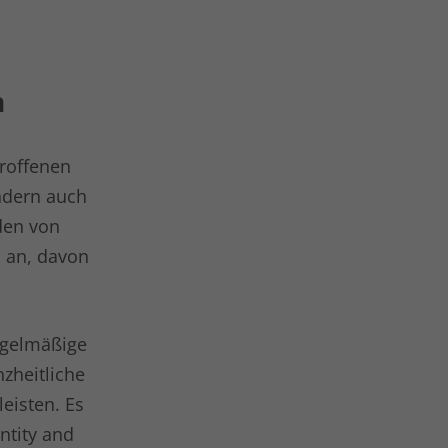
n
troffenen
ondern auch
den von
 an, davon
egelmäßige
nzheitliche
eisten. Es
ntity and