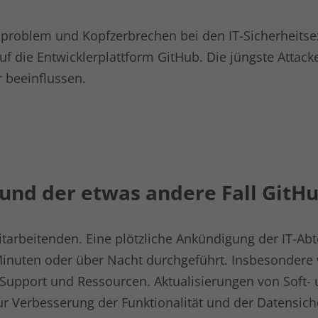
Dies ist ein von Google Analytics gesetztes
Cookie vom Mustertyp, bei dem das
problem und Kopfzerbrechen bei den IT-Sicherheitse
Musterelement auf dem Namen die
eindeutige Identitätsnummer des Kontos
f die Entwicklerplattform GitHub. Die jüngste Attack
oder der Website enthält, auf das es sich
Zweck
r beeinflussen.
bezieht. Es scheint eine Variation des _gat-
Cookies zu sein, das verwendet wird, um die
von Google auf Websites mit hohem Traffic-
Aufkommen aufgezeichnete Datenmenge zu
begrenzen.
und der etwas andere Fall GitH
Name
_gat UA-16680190-1
Anbieter
Google Analytics
tarbeitenden. Eine plötzliche Ankündigung der IT-Ab
Laufzeit
1 Minute
Minuten oder über Nacht durchgeführt. Insbesondere
-Support und Ressourcen. Aktualisierungen von Soft-
Dies ist ein von Google Analytics gesetztes
Cookie vom Mustertyp, bei dem das
ur Verbesserung der Funktionalität und der Datensich
Musterelement auf dem Namen die