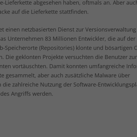
re-Lieferkette abgesehen haben, oftmals an. Aber auc
eindeutige Identitätsnummer des Kontos
ke auf die Lieferkette stattfinden.
oder der Website enthält, auf das es sich
Zweck
bezieht. Es scheint eine Variation des _gat-
Cookies zu sein, das verwendet wird, um die
t einen netzbasierten Dienst zur Versionsverwaltung 
von Google auf Websites mit hohem Traffic-
das Unternehmen 83 Millionen Entwickler, die auf der
Aufkommen aufgezeichnete Datenmenge zu
begrenzen.
ub-Speicherorte (Repositories) klonte und bösartigen 
n. Die geklonten Projekte versuchten die Benutzer z
Name
bcookie
konten vortäuschten. Damit konnten umfangreiche Inf
te gesammelt, aber auch zusätzliche Malware über
Anbieter
LinkedIn
 die zahlreiche Nutzung der Software-Entwicklungspl
Laufzeit
1 Jahr
des Angriffs werden.
LinkedIn setzt dieses Cookie, um die Nutzung
Zweck
von eingebetteten Diensten zu verfolgen.
Name
li_gc