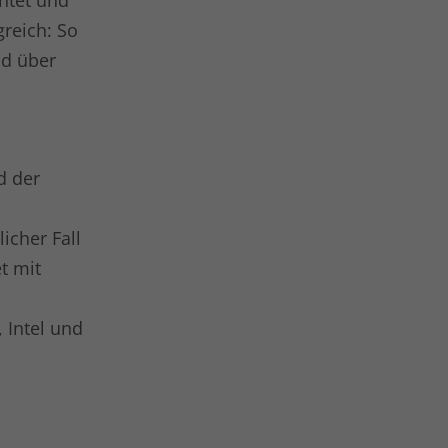
chtet und
reich: So
nd über
d der
icher Fall
t mit
 Intel und