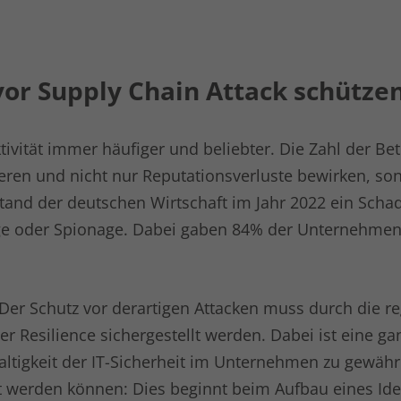
Name
kununu_country
or Supply Chain Attack schütze
Anbieter
kununu.com
Laufzeit
1 Tag
ivität immer häufiger und beliebter. Die Zahl der Be
Dieses Cookie wird von der
alieren und nicht nur Reputationsverluste bewirken, s
Zweck
Bewertungsplattform kununu.com für
stand der deutschen Wirtschaft im Jahr 2022 ein Scha
statistische Daten verwendet.
age oder Spionage. Dabei gaben 84% der Unternehmen
er Schutz vor derartigen Attacken muss durch die r
r Resilience sichergestellt werden. Dabei ist eine ga
altigkeit der IT-Sicherheit im Unternehmen zu gewährl
t werden können: Dies beginnt beim Aufbau eines Ide