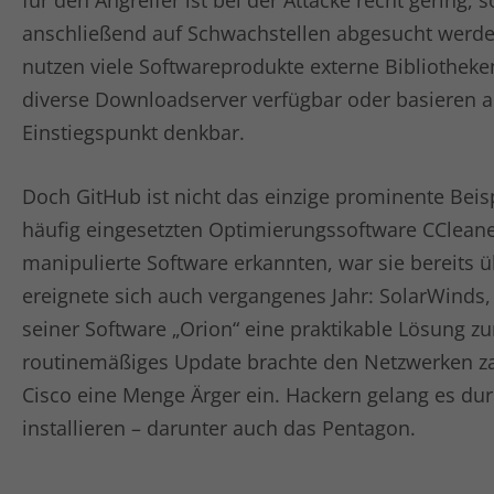
für den Angreifer ist bei der Attacke recht gering,
anschließend auf Schwachstellen abgesucht werden
nutzen viele Softwareprodukte externe Bibliotheke
diverse Downloadserver verfügbar oder basieren au
Einstiegspunkt denkbar.
Doch GitHub ist nicht das einzige prominente Beis
häufig eingesetzten Optimierungssoftware CCleaner,
manipulierte Software erkannten, war sie bereits ü
ereignete sich auch vergangenes Jahr: SolarWinds,
seiner Software „Orion“ eine praktikable Lösung z
routinemäßiges Update brachte den Netzwerken za
Cisco eine Menge Ärger ein. Hackern gelang es dur
installieren – darunter auch das Pentagon.