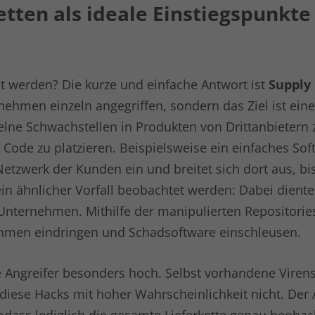
etten als ideale Einstiegspunkte
Anbieter
LinkedIn
Laufzeit
6 Monate
Linkedin setzt dieses Cookie, um die
t werden? Die kurze und einfache Antwort ist
Supply
Zustimmung des Besuchers zur Verwendung
Zweck
rnehmen einzeln angegriffen, sondern das Ziel ist ein
von Cookies für nicht wesentliche Zwecke zu
speichern.
zelne Schwachstellen in Produkten von Drittanbietern 
 Code zu platzieren. Beispielsweise ein einfaches Sof
Name
lidc
Netzwerk der Kunden ein und breitet sich dort aus, bi
ein ähnlicher Vorfall beobachtet werden: Dabei diente
Anbieter
LinkedIn
 Unternehmen. Mithilfe der manipulierten Repositori
Laufzeit
1 Tag
ehmen eindringen und Schadsoftware einschleusen.
LinkedIn setzt das lidc-Cookie, um die
Zweck
die Angreifer besonders hoch. Selbst vorhandene Viren
Auswahl des Rechenzentrums zu erleichtern.
diese Hacks mit hoher Wahrscheinlichkeit nicht. Der