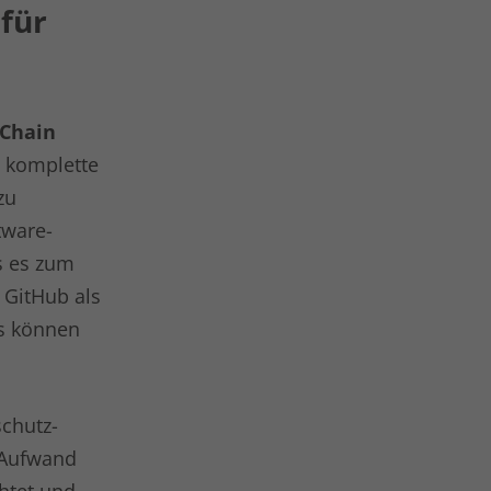
 für
 Chain
e komplette
zu
tware-
s es zum
 GitHub als
es können
schutz-
 Aufwand