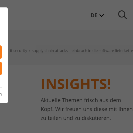
DE
log
it security
supply chain attacks – einbruch in die software-lieferkette
INSIGHTS!
m
Aktuelle Themen frisch aus dem
Kopf. Wir freuen uns diese mit Ihnen
zu teilen und zu diskutieren.