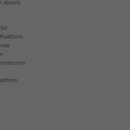
h abseits
für
 Plattform
Code
um
ormationen
attform,