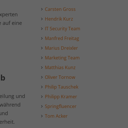
Carsten Gross
xperten
Hendrik Kurz
e auf eine
IT Security Team
Manfred Freitag
Marius Dreixler
Marketing Team
Matthias Kunz
ub
Oliver Tornow
Philip Tauschek
teilung und
Philipp Kramer
 während
Springfluencer
 und
Tom Acker
erheit.