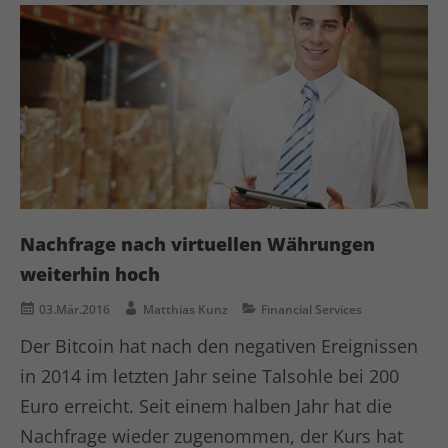
Laufzeit
1 Minute
Dies ist ein von Google Analytics
gesetztes Cookie vom Mustertyp, bei
dem das Musterelement auf dem
Namen die eindeutige
Identitätsnummer des Kontos oder der
Website enthält, auf das es sich
Zweck
bezieht. Es scheint eine Variation des
_gat-Cookies zu sein, das verwendet
wird, um die von Google auf Websites
Nachfrage nach virtuellen Währungen
mit hohem Traffic-Aufkommen
weiterhin hoch
aufgezeichnete Datenmenge zu
begrenzen.
03.Mär.2016
Matthias Kunz
Financial Services
Der Bitcoin hat nach den negativen Ereignissen
Name
bcookie
in 2014 im letzten Jahr seine Talsohle bei 200
Euro erreicht. Seit einem halben Jahr hat die
Anbieter
LinkedIn
Nachfrage wieder zugenommen, der Kurs hat