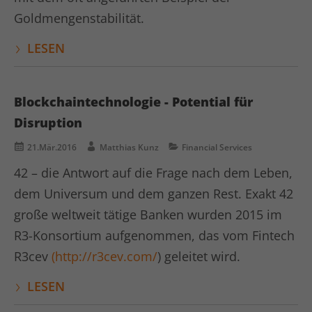
Goldmengenstabilität.
Laufzeit
1 Tag
LESEN
Dies ist ein von Google Analytics
gesetztes Cookie vom Mustertyp, bei
dem das Musterelement auf dem
Namen die eindeutige
Blockchaintechnologie - Potential für
Identitätsnummer des Kontos oder der
Disruption
Website enthält, auf das es sich
Zweck
bezieht. Es scheint eine Variation des
21.Mär.2016
Matthias Kunz
Financial Services
_gat-Cookies zu sein, das verwendet
42 – die Antwort auf die Frage nach dem Leben,
wird, um die von Google auf Websites
mit hohem Traffic-Aufkommen
dem Universum und dem ganzen Rest. Exakt 42
aufgezeichnete Datenmenge zu
große weltweit tätige Banken wurden 2015 im
begrenzen.
R3-Konsortium aufgenommen, das vom Fintech
R3cev
(http://r3cev.com/
) geleitet wird.
Name
_gat UA-16680190-1
LESEN
Anbieter
Google Analytics