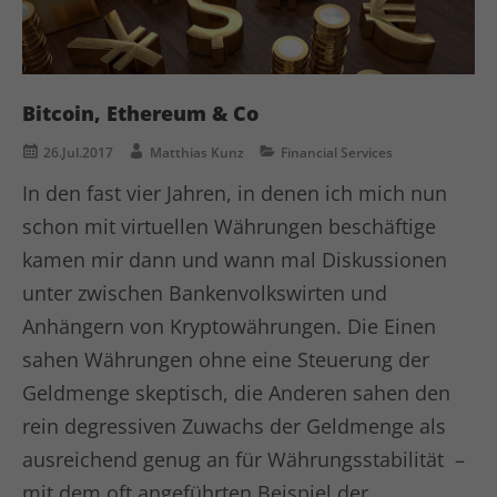
Anbieter
TYPO3
Analytics & Performance
Diese Gruppe beinhaltet alle Skripte für analytisches
Laufzeit
1 Woche
Tracking und zugehörige Cookies. Zudem kann es die
Bitcoin, Ethereum & Co
allgemeine Performance der Benutzer verbessern.
Dieses Cookie ist ein Standard-Session-
26.Jul.2017
Matthias Kunz
Financial Services
Cookie von TYPO3. Es speichert im falle
Name
Cookie-Informationen anzeigen
_ga
eines Benutzer-Logins die session ID
In den fast vier Jahren, in denen ich mich nun
Zweck
mithilfe derer der eingelochte user
Anbieter
Google Ads
schon mit virtuellen Währungen beschäftige
wiedererkannt wird um ihm Zugang zu
geschützten Bereichen zu gewähren.
kamen mir dann und wann mal Diskussionen
Laufzeit
1 Jahr
unter zwischen Bankenvolkswirten und
Cookie von Google zur Steuerung der
Anhängern von Kryptowährungen. Die Einen
Name
PHPSESSID
Zweck
erweiterten Script- und
sahen Währungen ohne eine Steuerung der
Ereignisbehandlung.
Anbieter
php
Geldmenge skeptisch, die Anderen sahen den
Laufzeit
Ende der Sitzung
rein degressiven Zuwachs der Geldmenge als
Name
_gid
ausreichend genug an für Währungsstabilität –
PHPs Standard Sitzungs Identifikation
Zweck
Anbieter
Google Analytics
mit dem oft angeführten Beispiel der
(nur für Administratoren relevant)