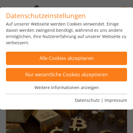
Datenschutzeinstellungen
Auf unserer Webseite werden Cookies verwendet. Einige
home
news
insights
blog
davon werden zwingend benötigt, während es uns andere
ermöglichen, Ihre Nutzererfahrung auf unserer Webseite zu
verbessern.
Alle Cookies akzeptieren
Posts sind nach Tags "Cloud, Kryptowährung"
Nur wesentliche Cookies akzeptieren
gefiltert
×
Weitere Informationen anzeigen
Wesentliche Cookies
Wesentliche Cookies werden für grundlegende
Datenschutz
|
Impressum
Funktionen der Webseite benötigt. Dadurch ist
gewährleistet, dass die Webseite einwandfrei
funktioniert.
Name
Cookie-Informationen anzeigen
fe_typo_user