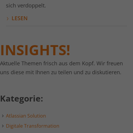
Laufzeit
1 Jahr
sich verdoppelt.
LinkedIn setzt dieses Cookie, um die
LESEN
Zweck
Nutzung von eingebetteten Diensten zu
verfolgen.
INSIGHTS!
Name
li_gc
Anbieter
LinkedIn
Aktuelle Themen frisch aus dem Kopf. Wir freuen
Laufzeit
6 Monate
uns diese mit Ihnen zu teilen und zu diskutieren.
Linkedin setzt dieses Cookie, um die
Zustimmung des Besuchers zur
Zweck
Kategorie:
Verwendung von Cookies für nicht
wesentliche Zwecke zu speichern.
Atlassian Solution
Name
lidc
Digitale Transformation