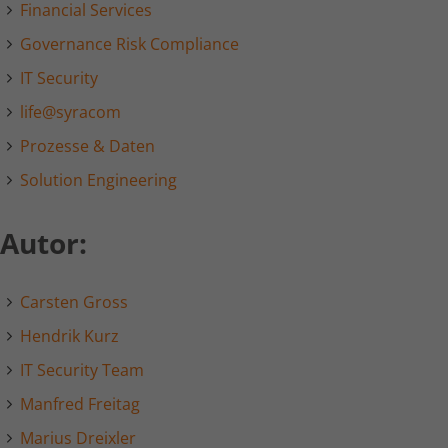
Anbieter
LinkedIn
Financial Services
Governance Risk Compliance
Laufzeit
1 Tag
IT Security
LinkedIn setzt das lidc-Cookie, um die
life@syracom
Zweck
Auswahl des Rechenzentrums zu
erleichtern.
Prozesse & Daten
Solution Engineering
Name
kununu
Autor:
Anbieter
kununu.com
Laufzeit
Session
Carsten Gross
Dieses Cookie wird von der
Hendrik Kurz
Zweck
Bewertungsplattform kununu.com für
IT Security Team
statistische Daten verwendet.
Manfred Freitag
Marius Dreixler
Name
kununu_country_ip