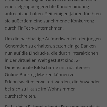
eine zielgruppengerechte Kundenbindung
Laufzeit
1 Tag
aufrechtzuerhalten. Seit einigen Jahren fürchten
Dies ist ein von Google Analytics
sie außerdem eine zunehmende Konkurrenz
gesetztes Cookie vom Mustertyp, bei
dem das Musterelement auf dem
durch FinTech-Unternehmen.
Namen die eindeutige
Identitätsnummer des Kontos oder der
Um die nachhaltige Aufmerksamkeit der jungen
Website enthält, auf das es sich
Generation zu erhalten, setzen einige Banken
Zweck
bezieht. Es scheint eine Variation des
nun auf die Eindrücke, die durch Interaktionen
_gat-Cookies zu sein, das verwendet
wird, um die von Google auf Websites
in der virtuellen Welt gestützt sind. 2-
mit hohem Traffic-Aufkommen
Dimensionale Bildschirme mit nüchternen
aufgezeichnete Datenmenge zu
Online-Banking Masken können zu
begrenzen.
Erlebniswelten erweitert werden, die Anwender
bei sich zu Hause im Wohnzimmer
Name
_gat UA-16680190-1
durchschreiten.
Anbieter
Google Analytics
So laufen z.B. bereits heute Forschungsprojekte