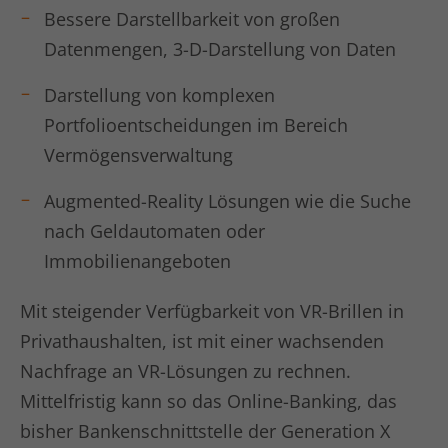
Laufzeit
1 Jahr
Bessere Darstellbarkeit von großen
LinkedIn setzt dieses Cookie, um die
Datenmengen, 3-D-Darstellung von Daten
Zweck
Nutzung von eingebetteten Diensten zu
verfolgen.
Darstellung von komplexen
Portfolioentscheidungen im Bereich
Name
li_gc
Vermögensverwaltung
Anbieter
LinkedIn
Augmented-Reality Lösungen wie die Suche
nach Geldautomaten oder
Laufzeit
6 Monate
Immobilienangeboten
Linkedin setzt dieses Cookie, um die
Zustimmung des Besuchers zur
Mit steigender Verfügbarkeit von VR-Brillen in
Zweck
Verwendung von Cookies für nicht
Privathaushalten, ist mit einer wachsenden
wesentliche Zwecke zu speichern.
Nachfrage an VR-Lösungen zu rechnen.
Mittelfristig kann so das Online-Banking, das
Name
lidc
bisher Bankenschnittstelle der Generation X