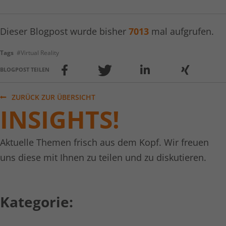
Anbieter
kununu.com
Dieser Blogpost wurde bisher
7013
mal aufgrufen.
Laufzeit
1 Tag
Tags
#Virtual Reality
Dieses Cookie wird von der
Bewertungsplattform kununu.com
BLOGPOST TEILEN
Zweck
verwendet, um landesspezifische IPs zu
erkennen.
ZURÜCK ZUR ÜBERSICHT
INSIGHTS!
Name
kununu_country
Aktuelle Themen frisch aus dem Kopf. Wir freuen
Anbieter
kununu.com
uns diese mit Ihnen zu teilen und zu diskutieren.
Laufzeit
1 Tag
Dieses Cookie wird von der
Kategorie:
Zweck
Bewertungsplattform kununu.com für
statistische Daten verwendet.