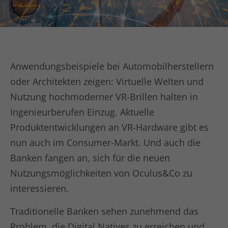
Anbieter
TYPO3
Analytics & Performance
Diese Gruppe beinhaltet alle Skripte für analytisches
Laufzeit
1 Woche
Tracking und zugehörige Cookies. Zudem kann es die
allgemeine Performance der Benutzer verbessern.
Dieses Cookie ist ein Standard-Session-
Anwendungsbeispiele bei Automobilherstellern
Cookie von TYPO3. Es speichert im falle
Name
Cookie-Informationen anzeigen
_ga
oder Architekten zeigen: Virtuelle Welten und
eines Benutzer-Logins die session ID
Zweck
mithilfe derer der eingelochte user
Nutzung hochmoderner VR-Brillen halten in
Anbieter
Google Ads
wiedererkannt wird um ihm Zugang zu
Ingenieurberufen Einzug. Aktuelle
geschützten Bereichen zu gewähren.
Laufzeit
1 Jahr
Produktentwicklungen an VR-Hardware gibt es
nun auch im Consumer-Markt. Und auch die
Cookie von Google zur Steuerung der
Name
PHPSESSID
Zweck
erweiterten Script- und
Banken fangen an, sich für die neuen
Ereignisbehandlung.
Anbieter
php
Nutzungsmöglichkeiten von Oculus&Co zu
interessieren.
Laufzeit
Ende der Sitzung
Name
_gid
Traditionelle Banken sehen zunehmend das
PHPs Standard Sitzungs Identifikation
Zweck
Anbieter
Google Analytics
(nur für Administratoren relevant)
Problem, die Digital Natives zu erreichen und