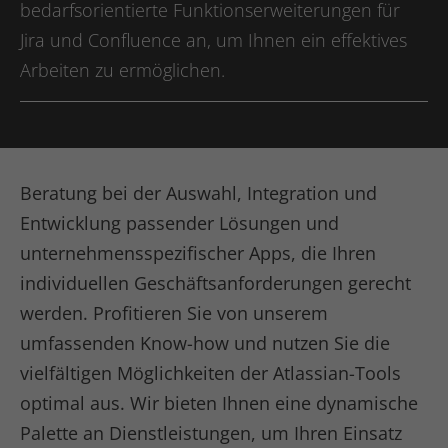
bedarfsorientierte Funktionserweiterungen für
Anbieter
kununu.com
Jira und Confluence an, um Ihnen ein effektives
Arbeiten zu ermöglichen.
Laufzeit
1 Tag
Dieses Cookie wird von der
Bewertungsplattform kununu.com
Zweck
verwendet, um landesspezifische IPs zu
erkennen.
Beratung bei der Auswahl, Integration und
Entwicklung passender Lösungen und
Name
kununu_country
unternehmensspezifischer Apps, die Ihren
individuellen Geschäftsanforderungen gerecht
Anbieter
kununu.com
werden. Profitieren Sie von unserem
Laufzeit
1 Tag
umfassenden Know-how und nutzen Sie die
vielfältigen Möglichkeiten der Atlassian-Tools
Dieses Cookie wird von der
Zweck
Bewertungsplattform kununu.com für
optimal aus. Wir bieten Ihnen eine dynamische
statistische Daten verwendet.
Palette an Dienstleistungen, um Ihren Einsatz