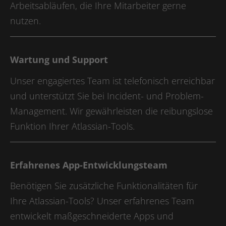
Anbieter
LinkedIn
Arbeitsabläufen, die Ihre Mitarbeiter gerne
nutzen.
Laufzeit
1 Tag
LinkedIn setzt das lidc-Cookie, um die
Zweck
Auswahl des Rechenzentrums zu
Wartung und Support
erleichtern.
Unser engagiertes Team ist telefonisch erreichbar
und unterstützt Sie bei Incident- und Problem-
Name
kununu
Management. Wir gewährleisten die reibungslose
Anbieter
kununu.com
Funktion Ihrer Atlassian-Tools.
Laufzeit
Session
Erfahrenes App-Entwicklungsteam
Dieses Cookie wird von der
Zweck
Bewertungsplattform kununu.com für
Benötigen Sie zusätzliche Funktionalitäten für
statistische Daten verwendet.
Ihre Atlassian-Tools? Unser erfahrenes Team
entwickelt maßgeschneiderte Apps und
Name
kununu_country_ip