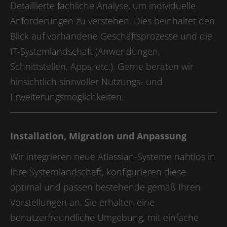
Laufzeit
1 Jahr
Detaillierte fachliche Analyse, um individuelle
Anforderungen zu verstehen. Dies beinhaltet den
LinkedIn setzt dieses Cookie, um die
Zweck
Nutzung von eingebetteten Diensten zu
Blick auf vorhandene Geschäftsprozesse und die
verfolgen.
IT-Systemlandschaft (Anwendungen,
Schnittstellen, Apps, etc.). Gerne beraten wir
Name
li_gc
hinsichtlich sinnvoller Nutzungs- und
Erweiterungsmöglichkeiten.
Anbieter
LinkedIn
Laufzeit
6 Monate
Installation, Migration und Anpassung
Linkedin setzt dieses Cookie, um die
Zustimmung des Besuchers zur
Wir integrieren neue Atlassian-Systeme nahtlos in
Zweck
Verwendung von Cookies für nicht
Ihre Systemlandschaft, konfigurieren diese
wesentliche Zwecke zu speichern.
optimal und passen bestehende gemäß Ihren
Vorstellungen an. Sie erhalten eine
Name
lidc
benutzerfreundliche Umgebung, mit einfache