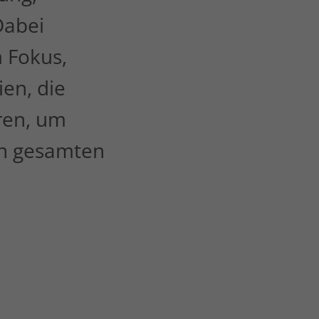
Dabei
 Fokus,
en, die
ren, um
en gesamten