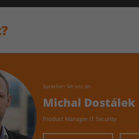
t?
Sprechen Sie uns an.
Michal Dostálek
Product Manager IT Security