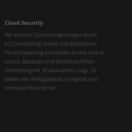
Name
kununu_country
Cloud Security
Anbieter
kununu.com
Wir sichern Cloud-Umgebungen durch
Laufzeit
1 Tag
EC2 Hardening, starke IAM-Richtlinien,
Verschlüsselung von Daten at rest und in
Dieses Cookie wird von der
Zweck
Bewertungsplattform kununu.com für
transit, Backups und kontinuierliches
statistische Daten verwendet.
Monitoring mit strukturierten Logs. So
stellen wir Verfügbarkeit, Integrität und
Vertraulichkeit sicher.