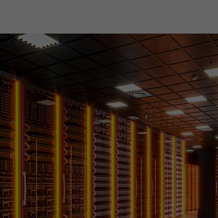
Dies ist ein von Google Analytics gesetztes
Cookie vom Mustertyp, bei dem das
Musterelement auf dem Namen die
eindeutige Identitätsnummer des Kontos
oder der Website enthält, auf das es sich
Zweck
bezieht. Es scheint eine Variation des _gat-
Cookies zu sein, das verwendet wird, um die
von Google auf Websites mit hohem Traffic-
Aufkommen aufgezeichnete Datenmenge zu
begrenzen.
Name
_gat UA-16680190-1
Anbieter
Google Analytics
Laufzeit
1 Minute
Dies ist ein von Google Analytics gesetztes
Cookie vom Mustertyp, bei dem das
Musterelement auf dem Namen die