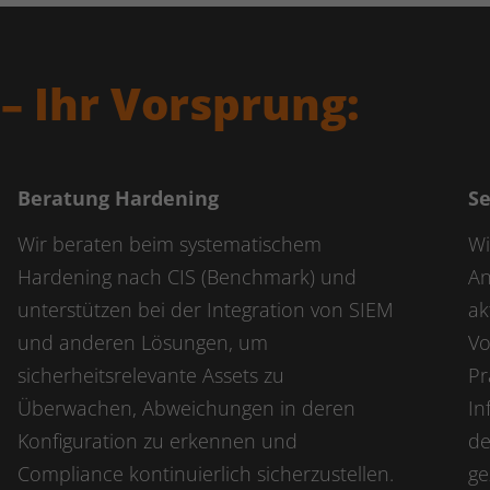
Name
kununu
Anbieter
kununu.com
– Ihr Vorsprung:
Laufzeit
Session
Dieses Cookie wird von der
Zweck
Bewertungsplattform kununu.com für
statistische Daten verwendet.
Beratung Hardening
Se
Wir beraten beim systematischem
Wi
Name
kununu_country_ip
Hardening nach CIS (Benchmark) und
An
unterstützen bei der Integration von SIEM
ak
Anbieter
kununu.com
und anderen Lösungen, um
Vo
Laufzeit
1 Tag
sicherheitsrelevante Assets zu
Pr
Dieses Cookie wird von der
Überwachen, Abweichungen in deren
In
Bewertungsplattform kununu.com
Konfiguration zu erkennen und
de
Zweck
verwendet, um landesspezifische IPs zu
Compliance kontinuierlich sicherzustellen.
ge
erkennen.