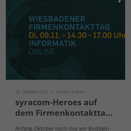
Laufzeit
1 Tag
Dies ist ein von Google Analytics
gesetztes Cookie vom Mustertyp, bei
dem das Musterelement auf dem
Namen die eindeutige
Identitätsnummer des Kontos oder der
Website enthält, auf das es sich
Zweck
bezieht. Es scheint eine Variation des
_gat-Cookies zu sein, das verwendet
wird, um die von Google auf Websites
mit hohem Traffic-Aufkommen
aufgezeichnete Datenmenge zu
begrenzen.
20. Oktober 2021
— Career, Events
syracom-Heroes auf
Name
dem Firmenkontakttag
_gat UA-16680190-1
der Hochschule
Anbieter
Google Analytics
Anfang Oktober noch live am Buddeln