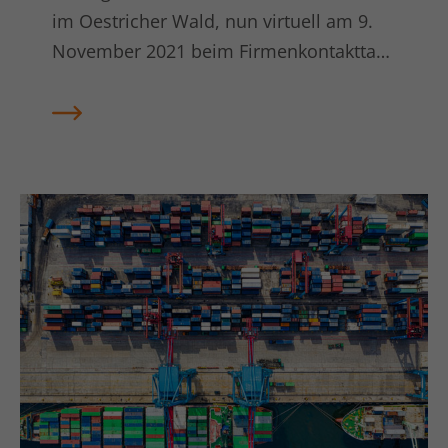
RheinMain
Laufzeit
1 Minute
im Oestricher Wald, nun virtuell am 9.
November 2021 beim Firmenkontakttag
Dies ist ein von Google Analytics
der Hochschule RheinMain
gesetztes Cookie vom Mustertyp, bei
dem das Musterelement auf dem
Namen die eindeutige
Identitätsnummer des Kontos oder der
Website enthält, auf das es sich
Zweck
bezieht. Es scheint eine Variation des
_gat-Cookies zu sein, das verwendet
wird, um die von Google auf Websites
mit hohem Traffic-Aufkommen
aufgezeichnete Datenmenge zu
begrenzen.
Name
bcookie
Anbieter
LinkedIn