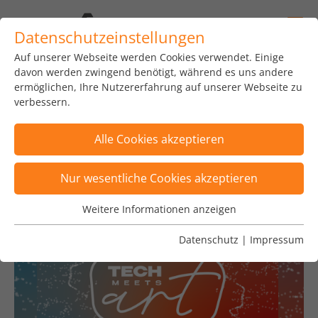
Datenschutzeinstellungen
Auf unserer Webseite werden Cookies verwendet. Einige
davon werden zwingend benötigt, während es uns andere
archiv
ermöglichen, Ihre Nutzererfahrung auf unserer Webseite zu
verbessern.
Alle Cookies akzeptieren
Nur wesentliche Cookies akzeptieren
Weitere Informationen anzeigen
Wesentliche Cookies
Wesentliche Cookies werden für grundlegende
Datenschutz
|
Impressum
Funktionen der Webseite benötigt. Dadurch ist
gewährleistet, dass die Webseite einwandfrei
funktioniert.
Name
Cookie-Informationen anzeigen
fe_typo_user