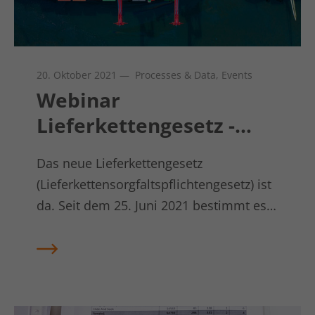
Laufzeit
1 Jahr
LinkedIn setzt dieses Cookie, um die
Zweck
Nutzung von eingebetteten Diensten zu
verfolgen.
20. Oktober 2021
— Processes & Data, Events
Webinar
Name
li_gc
Lieferkettengesetz -
Anbieter
LinkedIn
Sanktionen vermeiden,
Das neue Lieferkettengesetz
Laufzeit
6 Monate
Risiken frühzeitig
(Lieferkettensorgfaltspflichtengesetz) ist
erkennen
Linkedin setzt dieses Cookie, um die
da. Seit dem 25. Juni 2021 bestimmt es
Zustimmung des Besuchers zur
Zweck
die Anforderungen deutscher
Verwendung von Cookies für nicht
wesentliche Zwecke zu speichern.
Unternehmen an
Menschenrechtsstandards in globalen
Lieferketten. Wenn diese nicht
Name
lidc
eingehalten werden, drohen unter