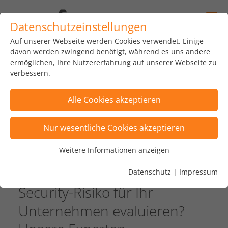
Datenschutzeinstellungen
Auf unserer Webseite werden Cookies verwendet. Einige
davon werden zwingend benötigt, während es uns andere
IT-Sicherheit messbar
ermöglichen, Ihre Nutzererfahrung auf unserer Webseite zu
verbessern.
machen mit syracom
auf der it-sa 2023 in
Alle Cookies akzeptieren
Nürnberg
Nur wesentliche Cookies akzeptieren
22. September 2023
— IT-Security, Events
Weitere Informationen anzeigen
Wesentliche Cookies
Wesentliche Cookies werden für grundlegende
Sie möchten das Cyber-
Datenschutz
|
Impressum
Funktionen der Webseite benötigt. Dadurch ist
Security-Risiko für Ihr
gewährleistet, dass die Webseite einwandfrei
funktioniert.
Unternehmen evaluieren?
Name
Cookie-Informationen anzeigen
fe_typo_user