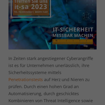
Laufzeit
1 Tag
Dies ist ein von Google Analytics
gesetztes Cookie vom Mustertyp, bei
dem das Musterelement auf dem
Namen die eindeutige
Identitätsnummer des Kontos oder der
Website enthält, auf das es sich
Zweck
bezieht. Es scheint eine Variation des
_gat-Cookies zu sein, das verwendet
wird, um die von Google auf Websites
In Zeiten stark angestiegener Cyberangriffe
mit hohem Traffic-Aufkommen
ist es für Unternehmen unerlässlich, ihre
aufgezeichnete Datenmenge zu
Sicherheitssysteme mittels
begrenzen.
Penetrationstests
auf Herz und Nieren zu
prüfen. Durch einen hohen Grad an
Name
_gat UA-16680190-1
Automatisierung, durch geschicktes
Anbieter
Google Analytics
Kombinieren von Threat Intelligence sowie