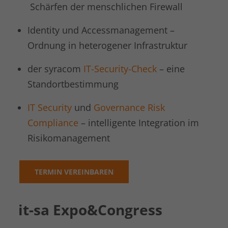
Anbieter
LinkedIn
Schärfen der menschlichen Firewall
Laufzeit
1 Tag
Identity und Accessmanagement –
Ordnung in heterogener Infrastruktur
LinkedIn setzt das lidc-Cookie, um die
Zweck
Auswahl des Rechenzentrums zu
der syracom
IT-Security-Check
– eine
erleichtern.
Standortbestimmung
Name
kununu
IT Security
und
Governance Risk
Compliance
– intelligente Integration im
Anbieter
kununu.com
Risikomanagement
Laufzeit
Session
Dieses Cookie wird von der
TERMIN VEREINBAREN
Zweck
Bewertungsplattform kununu.com für
statistische Daten verwendet.
it-sa Expo&Congress
Name
kununu_country_ip