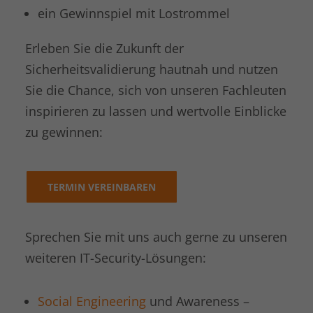
Laufzeit
1 Jahr
ein Gewinnspiel mit Lostrommel
LinkedIn setzt dieses Cookie, um die
Zweck
Nutzung von eingebetteten Diensten zu
Erleben Sie die Zukunft der
verfolgen.
Sicherheitsvalidierung hautnah und nutzen
Sie die Chance, sich von unseren Fachleuten
Name
li_gc
inspirieren zu lassen und wertvolle Einblicke
zu gewinnen:
Anbieter
LinkedIn
Laufzeit
6 Monate
TERMIN VEREINBAREN
Linkedin setzt dieses Cookie, um die
Zustimmung des Besuchers zur
Zweck
Verwendung von Cookies für nicht
Sprechen Sie mit uns auch gerne zu unseren
wesentliche Zwecke zu speichern.
weiteren IT-Security-Lösungen:
Name
lidc
Social Engineering
und Awareness –