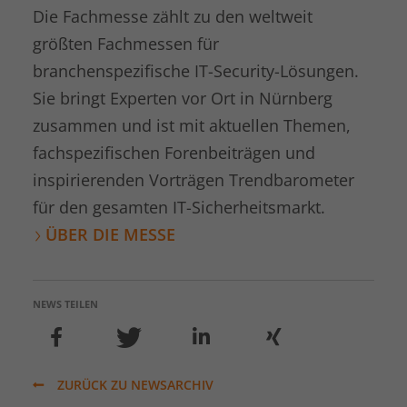
Die Fachmesse zählt zu den weltweit
Anbieter
kununu.com
größten Fachmessen für
Laufzeit
1 Tag
branchenspezifische IT-Security-Lösungen.
Sie bringt Experten vor Ort in Nürnberg
Dieses Cookie wird von der
zusammen und ist mit aktuellen Themen,
Bewertungsplattform kununu.com
Zweck
verwendet, um landesspezifische IPs zu
fachspezifischen Forenbeiträgen und
erkennen.
inspirierenden Vorträgen Trendbarometer
für den gesamten IT-Sicherheitsmarkt.
Name
kununu_country
ÜBER DIE MESSE
Anbieter
kununu.com
Laufzeit
1 Tag
NEWS TEILEN
Dieses Cookie wird von der
Zweck
Bewertungsplattform kununu.com für
statistische Daten verwendet.
ZURÜCK ZU NEWSARCHIV