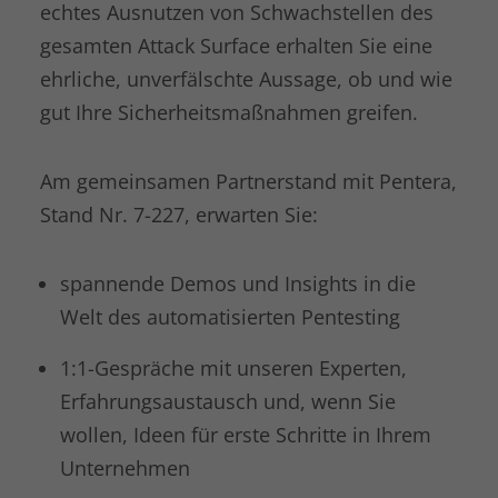
echtes Ausnutzen von Schwachstellen des
Laufzeit
1 Minute
gesamten Attack Surface erhalten Sie eine
Dies ist ein von Google Analytics
ehrliche, unverfälschte Aussage, ob und wie
gesetztes Cookie vom Mustertyp, bei
gut Ihre Sicherheitsmaßnahmen greifen.
dem das Musterelement auf dem
Namen die eindeutige
Identitätsnummer des Kontos oder der
Am gemeinsamen Partnerstand mit Pentera,
Website enthält, auf das es sich
Zweck
bezieht. Es scheint eine Variation des
Stand Nr. 7-227, erwarten Sie:
_gat-Cookies zu sein, das verwendet
wird, um die von Google auf Websites
spannende Demos und Insights in die
mit hohem Traffic-Aufkommen
aufgezeichnete Datenmenge zu
Welt des automatisierten Pentesting
begrenzen.
1:1-Gespräche mit unseren Experten,
Erfahrungsaustausch und, wenn Sie
Name
bcookie
wollen, Ideen für erste Schritte in Ihrem
Anbieter
LinkedIn
Unternehmen