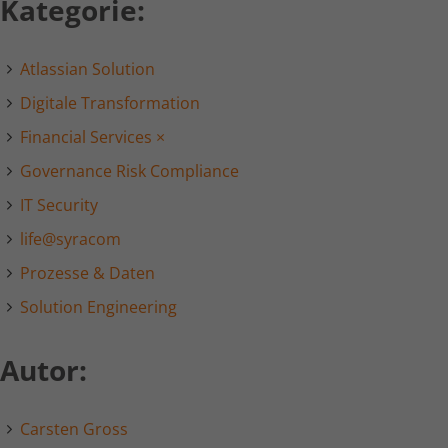
Kategorie:
Anbieter
kununu.com
Atlassian Solution
Laufzeit
1 Tag
Digitale Transformation
Dieses Cookie wird von der
Financial Services
×
Bewertungsplattform kununu.com
Zweck
verwendet, um landesspezifische IPs zu
Governance Risk Compliance
erkennen.
IT Security
life@syracom
Name
kununu_country
Prozesse & Daten
Anbieter
kununu.com
Solution Engineering
Laufzeit
1 Tag
Autor:
Dieses Cookie wird von der
Zweck
Bewertungsplattform kununu.com für
statistische Daten verwendet.
Carsten Gross