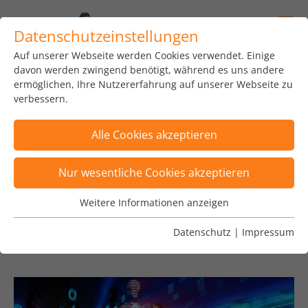
Datenschutzeinstellungen
Auf unserer Webseite werden Cookies verwendet. Einige
home
news
insights
blog
davon werden zwingend benötigt, während es uns andere
ermöglichen, Ihre Nutzererfahrung auf unserer Webseite zu
verbessern.
Alle Cookies akzeptieren
Posts wurden nach Kategorie "Financial
Nur wesentliche Cookies akzeptieren
Services" gefiltert
×
Weitere Informationen anzeigen
Wesentliche Cookies
Posts sind nach Tags "TARGET2, clean
Wesentliche Cookies werden für grundlegende
Datenschutz
|
Impressum
architecture" gefiltert
×
Funktionen der Webseite benötigt. Dadurch ist
gewährleistet, dass die Webseite einwandfrei
funktioniert.
Name
Cookie-Informationen anzeigen
fe_typo_user