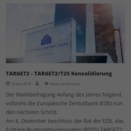
Laufzeit
1 Jahr
LinkedIn setzt dieses Cookie, um die
Zweck
Nutzung von eingebetteten Diensten zu
verfolgen.
Name
li_gc
Anbieter
LinkedIn
Laufzeit
6 Monate
TARGET2 - TARGET2/T2S Konsolidierung
Linkedin setzt dieses Cookie, um die
25.Jan.2018
Financial Services
Zustimmung des Besuchers zur
Zweck
Der Marktbefragung Anfang des Jahres folgend,
Verwendung von Cookies für nicht
wesentliche Zwecke zu speichern.
vollzieht die Europäische Zentralbank (EZB) nun
den nächsten Schritt.
Name
lidc
Am 6. Dezember beschloss der Rat der EZB, das
Echtzeit-Bruttozahlungssystem (RTGS) TARGET2