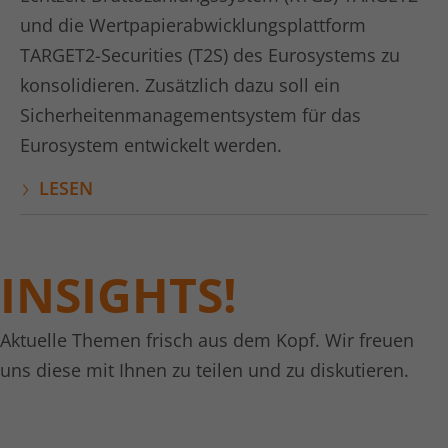
Anbieter
LinkedIn
und die Wertpapierabwicklungsplattform
Laufzeit
1 Tag
TARGET2-Securities (T2S) des Eurosystems zu
konsolidieren. Zusätzlich dazu soll ein
LinkedIn setzt das lidc-Cookie, um die
Sicherheitenmanagementsystem für das
Zweck
Auswahl des Rechenzentrums zu
erleichtern.
Eurosystem entwickelt werden.
LESEN
Name
kununu
Anbieter
kununu.com
INSIGHTS!
Laufzeit
Session
Dieses Cookie wird von der
Aktuelle Themen frisch aus dem Kopf. Wir freuen
Zweck
Bewertungsplattform kununu.com für
uns diese mit Ihnen zu teilen und zu diskutieren.
statistische Daten verwendet.
Name
kununu_country_ip