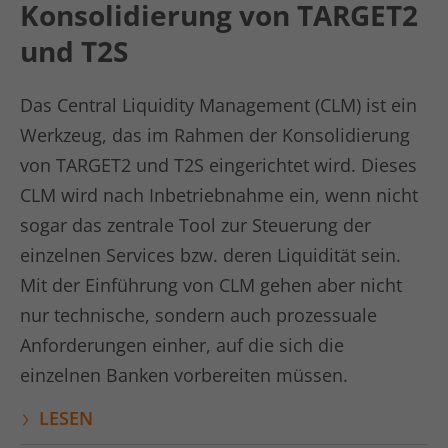
Konsolidierung von TARGET2
Laufzeit
1 Minute
und T2S
Dies ist ein von Google Analytics
gesetztes Cookie vom Mustertyp, bei
dem das Musterelement auf dem
Das Central Liquidity Management (CLM) ist ein
Namen die eindeutige
Werkzeug, das im Rahmen der Konsolidierung
Identitätsnummer des Kontos oder der
von TARGET2 und T2S eingerichtet wird. Dieses
Website enthält, auf das es sich
Zweck
bezieht. Es scheint eine Variation des
CLM wird nach Inbetriebnahme ein, wenn nicht
_gat-Cookies zu sein, das verwendet
sogar das zentrale Tool zur Steuerung der
wird, um die von Google auf Websites
einzelnen Services bzw. deren Liquidität sein.
mit hohem Traffic-Aufkommen
aufgezeichnete Datenmenge zu
Mit der Einführung von CLM gehen aber nicht
begrenzen.
nur technische, sondern auch prozessuale
Anforderungen einher, auf die sich die
Name
bcookie
einzelnen Banken vorbereiten müssen.
Anbieter
LinkedIn
LESEN