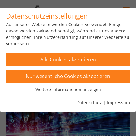
Datenschutzeinstellungen
Auf unserer Webseite werden Cookies verwendet. Einige
home
news
insights
blog
davon werden zwingend benötigt, während es uns andere
ermöglichen, Ihre Nutzererfahrung auf unserer Webseite zu
verbessern.
Alle Cookies akzeptieren
Posts sind nach Tags "Kryptowährung, Target2"
Nur wesentliche Cookies akzeptieren
gefiltert
×
Weitere Informationen anzeigen
Wesentliche Cookies
Wesentliche Cookies werden für grundlegende
Datenschutz
|
Impressum
Funktionen der Webseite benötigt. Dadurch ist
gewährleistet, dass die Webseite einwandfrei
funktioniert.
Name
Cookie-Informationen anzeigen
fe_typo_user