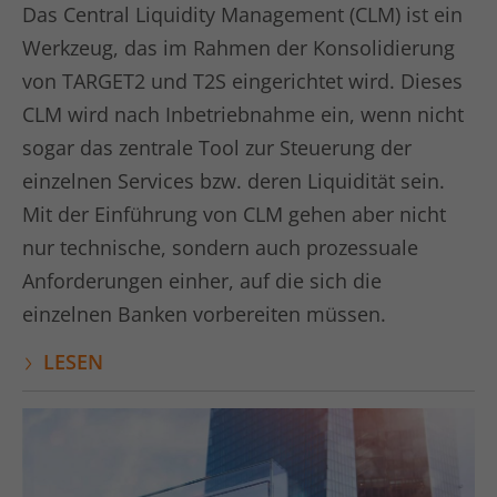
Das Central Liquidity Management (CLM) ist ein
Laufzeit
1 Minute
Werkzeug, das im Rahmen der Konsolidierung
Dies ist ein von Google Analytics
von TARGET2 und T2S eingerichtet wird. Dieses
gesetztes Cookie vom Mustertyp, bei
CLM wird nach Inbetriebnahme ein, wenn nicht
dem das Musterelement auf dem
Namen die eindeutige
sogar das zentrale Tool zur Steuerung der
Identitätsnummer des Kontos oder der
einzelnen Services bzw. deren Liquidität sein.
Website enthält, auf das es sich
Zweck
bezieht. Es scheint eine Variation des
Mit der Einführung von CLM gehen aber nicht
_gat-Cookies zu sein, das verwendet
nur technische, sondern auch prozessuale
wird, um die von Google auf Websites
Anforderungen einher, auf die sich die
mit hohem Traffic-Aufkommen
aufgezeichnete Datenmenge zu
einzelnen Banken vorbereiten müssen.
begrenzen.
LESEN
Name
bcookie
Anbieter
LinkedIn