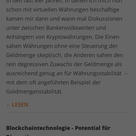
In den fast vier Jahren, in denen ich mich nun
schon mit virtuellen Währungen beschäftige
Anbieter
kununu.com
kamen mir dann und wann mal Diskussionen
Laufzeit
1 Tag
unter zwischen Bankenvolkswirten und
Dieses Cookie wird von der
Anhängern von Kryptowährungen. Die Einen
Bewertungsplattform kununu.com
sahen Währungen ohne eine Steuerung der
Zweck
verwendet, um landesspezifische IPs zu
Geldmenge skeptisch, die Anderen sahen den
erkennen.
rein degressiven Zuwachs der Geldmenge als
ausreichend genug an für Währungsstabilität –
Name
kununu_country
mit dem oft angeführten Beispiel der
Anbieter
kununu.com
Goldmengenstabilität.
Laufzeit
1 Tag
LESEN
Dieses Cookie wird von der
Zweck
Bewertungsplattform kununu.com für
Blockchaintechnologie - Potential für
statistische Daten verwendet.