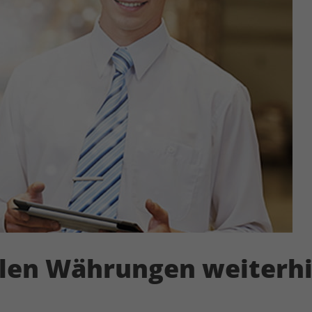
Name
kununu_country
Anbieter
kununu.com
Laufzeit
1 Tag
Dieses Cookie wird von der
Zweck
Bewertungsplattform kununu.com für
statistische Daten verwendet.
llen Währungen weiterh