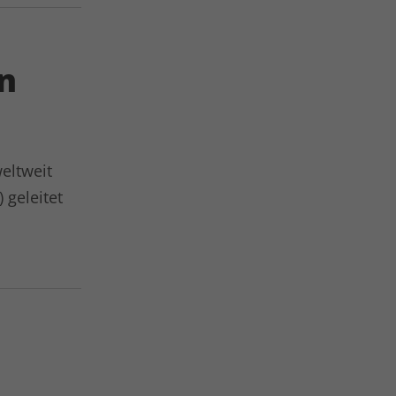
on
eltweit
) geleitet