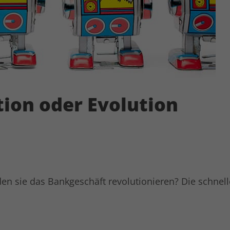
Anbieter
LinkedIn
Laufzeit
6 Monate
Linkedin setzt dieses Cookie, um die
Zustimmung des Besuchers zur Verwendung
Zweck
von Cookies für nicht wesentliche Zwecke zu
speichern.
tion oder Evolution
Name
lidc
Anbieter
LinkedIn
Laufzeit
1 Tag
en sie das Bankgeschäft revolutionieren? Die schnel
LinkedIn setzt das lidc-Cookie, um die
Zweck
Auswahl des Rechenzentrums zu erleichtern.