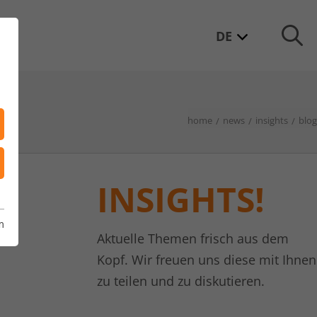
DE
home
news
insights
blog
INSIGHTS!
m
Aktuelle Themen frisch aus dem
Kopf. Wir freuen uns diese mit Ihnen
zu teilen und zu diskutieren.