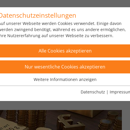
Datenschutzeinstellungen
us
Portfolio
Über uns
Karriere
News
Auf unserer Webseite werden Cookies verwendet. Einige davon
werden zwingend benötigt, während es uns andere ermöglichen,
Ihre Nutzererfahrung auf unserer Webseite zu verbessern.
Alle Cookies akzeptieren
Nur wesentliche Cookies akzeptieren
Weitere Informationen anzeigen
Wesentliche Cookies
Wesentliche Cookies werden für grundlegende Funktionen der
Datenschutz
|
Impressu
Zertifikate" gefiltert
×
Webseite benötigt. Dadurch ist gewährleistet, dass die Webseite
einwandfrei funktioniert.
Name
Cookie-Informationen anzeigen
fe_typo_user
Anbieter
TYPO3