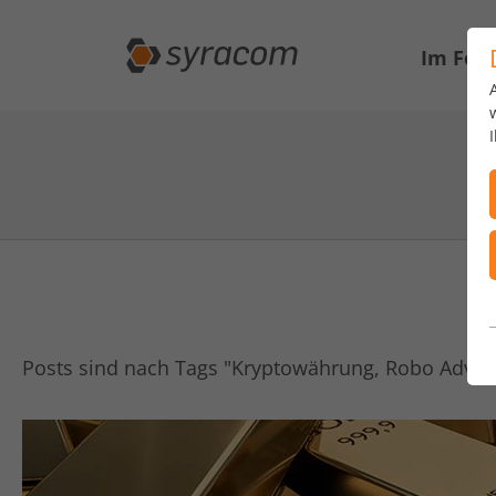
Im Fok
Posts sind nach Tags "Kryptowährung, Robo Advisor, 