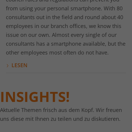
from using your personal smartphone. With 80
Laufzeit
1 Tag
consultants out in the field and round about 40
Dies ist ein von Google Analytics
employees in our branch offices, we know this
gesetztes Cookie vom Mustertyp, bei
dem das Musterelement auf dem
issue on our own. Almost every single of our
Namen die eindeutige
consultants has a smartphone available, but the
Identitätsnummer des Kontos oder der
other employees most often do not have.
Website enthält, auf das es sich
Zweck
bezieht. Es scheint eine Variation des
LESEN
_gat-Cookies zu sein, das verwendet
wird, um die von Google auf Websites
mit hohem Traffic-Aufkommen
aufgezeichnete Datenmenge zu
INSIGHTS!
begrenzen.
Aktuelle Themen frisch aus dem Kopf. Wir freuen
Name
_gat UA-16680190-1
uns diese mit Ihnen zu teilen und zu diskutieren.
Anbieter
Google Analytics