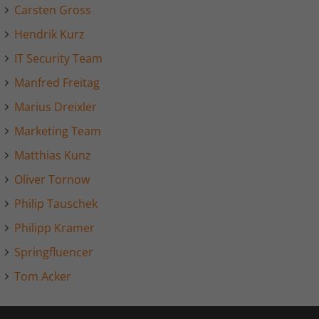
Laufzeit
1 Jahr
Carsten Gross
LinkedIn setzt dieses Cookie, um die
Hendrik Kurz
Zweck
Nutzung von eingebetteten Diensten zu
IT Security Team
verfolgen.
Manfred Freitag
Marius Dreixler
Name
li_gc
Marketing Team
Anbieter
LinkedIn
Matthias Kunz
Laufzeit
6 Monate
Oliver Tornow
Linkedin setzt dieses Cookie, um die
Philip Tauschek
Zustimmung des Besuchers zur
Zweck
Philipp Kramer
Verwendung von Cookies für nicht
wesentliche Zwecke zu speichern.
Springfluencer
Tom Acker
Name
lidc