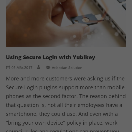
Anbieter
TYPO3
Analytics & Performance
Diese Gruppe beinhaltet alle Skripte für analytisches
Laufzeit
1 Woche
Tracking und zugehörige Cookies. Zudem kann es die
allgemeine Performance der Benutzer verbessern.
Dieses Cookie ist ein Standard-Session-
Cookie von TYPO3. Es speichert im falle
Name
Cookie-Informationen anzeigen
_ga
eines Benutzer-Logins die session ID
Zweck
mithilfe derer der eingelochte user
Using Secure Login with Yubikey
Anbieter
Google Ads
wiedererkannt wird um ihm Zugang zu
geschützten Bereichen zu gewähren.
05.Mär.2017
Atlassian Solution
Laufzeit
1 Jahr
More and more customers were asking us if the
Cookie von Google zur Steuerung der
Name
PHPSESSID
Secure Login plugins support more than mobile
Zweck
erweiterten Script- und
phones as the second factor. The reason behind
Ereignisbehandlung.
Anbieter
php
that question is, not all their employees have a
Laufzeit
Ende der Sitzung
smartphone, they could use. And even with a
Name
_gid
"bring your own device" policy in place, work
PHPs Standard Sitzungs Identifikation
Zweck
Anbieter
Google Analytics
(nur für Administratoren relevant)
council rules and regulations can prevent you