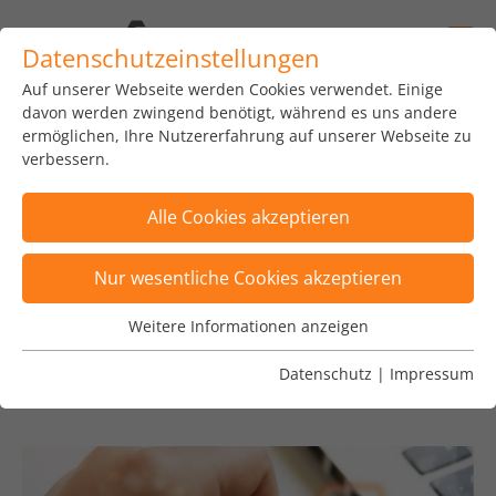
Datenschutzeinstellungen
Auf unserer Webseite werden Cookies verwendet. Einige
home
news
insights
blog
davon werden zwingend benötigt, während es uns andere
ermöglichen, Ihre Nutzererfahrung auf unserer Webseite zu
verbessern.
Alle Cookies akzeptieren
Posts wurden nach Kategorie "Atlassian
Nur wesentliche Cookies akzeptieren
Solution" gefiltert
×
Weitere Informationen anzeigen
Wesentliche Cookies
Posts sind nach Tags "ISO 20022,
Wesentliche Cookies werden für grundlegende
Datenschutz
|
Impressum
Kryptowährung, Yubikey" gefiltert
×
Funktionen der Webseite benötigt. Dadurch ist
gewährleistet, dass die Webseite einwandfrei
funktioniert.
Name
Cookie-Informationen anzeigen
fe_typo_user