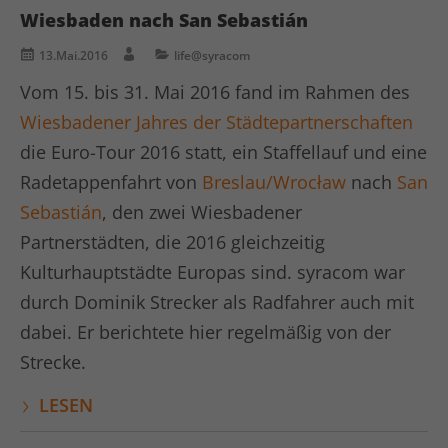
Wiesbaden nach San Sebastián
Anbieter
TYPO3
Analytics & Performance
13.Mai.2016
life@syracom
Diese Gruppe beinhaltet alle Skripte für analytisches
Laufzeit
1 Woche
Vom 15. bis 31. Mai 2016 fand im Rahmen des
Tracking und zugehörige Cookies. Zudem kann es die
allgemeine Performance der Benutzer verbessern.
Dieses Cookie ist ein Standard-Session-
Wiesbadener Jahres der Städtepartnerschaften
Cookie von TYPO3. Es speichert im falle
die Euro-Tour 2016 statt, ein Staffellauf und eine
Name
Cookie-Informationen anzeigen
_ga
eines Benutzer-Logins die session ID
Zweck
Radetappenfahrt von
Breslau/Wrocław
nach
San
mithilfe derer der eingelochte user
Anbieter
Google Ads
wiedererkannt wird um ihm Zugang zu
Sebastián
, den zwei Wiesbadener
geschützten Bereichen zu gewähren.
Laufzeit
1 Jahr
Partnerstädten, die 2016 gleichzeitig
Kulturhauptstädte Europas sind. syracom war
Cookie von Google zur Steuerung der
Name
PHPSESSID
durch Dominik Strecker als Radfahrer auch mit
Zweck
erweiterten Script- und
Ereignisbehandlung.
dabei. Er berichtete hier regelmäßig von der
Anbieter
php
Strecke.
Laufzeit
Ende der Sitzung
Name
_gid
LESEN
PHPs Standard Sitzungs Identifikation
Zweck
Anbieter
Google Analytics
(nur für Administratoren relevant)