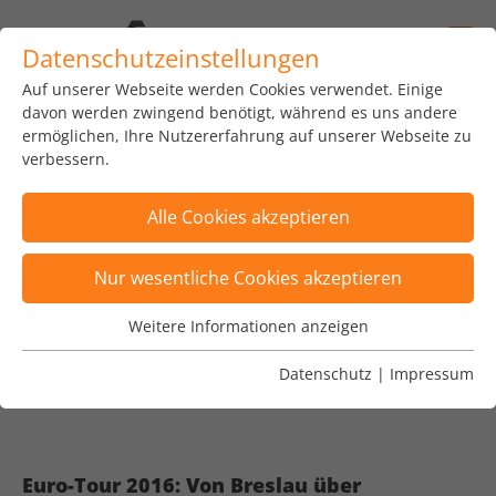
Datenschutzeinstellungen
Auf unserer Webseite werden Cookies verwendet. Einige
home
news
insights
blog
davon werden zwingend benötigt, während es uns andere
ermöglichen, Ihre Nutzererfahrung auf unserer Webseite zu
verbessern.
Alle Cookies akzeptieren
Posts wurden nach Kategorie "life@syracom"
Nur wesentliche Cookies akzeptieren
gefiltert
×
Weitere Informationen anzeigen
Wesentliche Cookies
Posts sind nach Tags "Euro Tour,
Wesentliche Cookies werden für grundlegende
Datenschutz
|
Impressum
Kryptowährung, T2S, TIPS" gefiltert
×
Funktionen der Webseite benötigt. Dadurch ist
gewährleistet, dass die Webseite einwandfrei
funktioniert.
Euro-Tour 2016: Von Breslau über
Name
Cookie-Informationen anzeigen
fe_typo_user