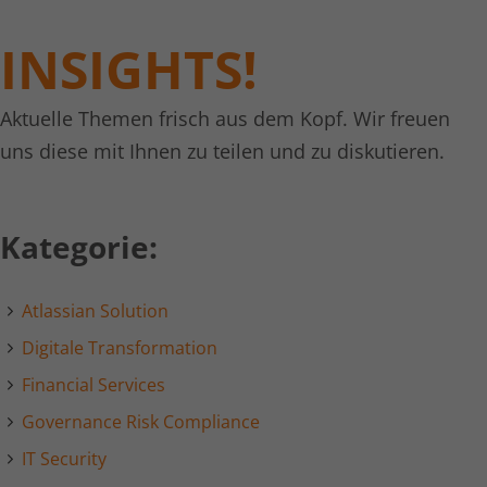
Laufzeit
1 Tag
INSIGHTS!
Dies ist ein von Google Analytics
gesetztes Cookie vom Mustertyp, bei
Aktuelle Themen frisch aus dem Kopf. Wir freuen
dem das Musterelement auf dem
Namen die eindeutige
uns diese mit Ihnen zu teilen und zu diskutieren.
Identitätsnummer des Kontos oder der
Website enthält, auf das es sich
Zweck
bezieht. Es scheint eine Variation des
Kategorie:
_gat-Cookies zu sein, das verwendet
wird, um die von Google auf Websites
mit hohem Traffic-Aufkommen
Atlassian Solution
aufgezeichnete Datenmenge zu
begrenzen.
Digitale Transformation
Financial Services
Name
_gat UA-16680190-1
Governance Risk Compliance
Anbieter
Google Analytics
IT Security