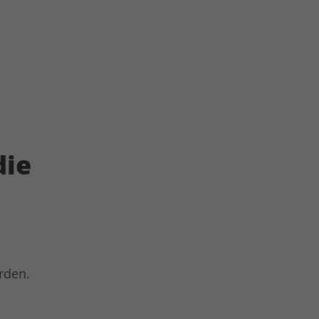
die
rden.