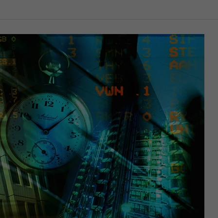
Name
kununu_country
Anbieter
kununu.com
Laufzeit
1 Tag
Dieses Cookie wird von der
Zweck
Bewertungsplattform kununu.com für
statistische Daten verwendet.