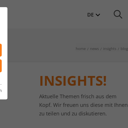
DE
home
news
insights
blog
INSIGHTS!
m
Aktuelle Themen frisch aus dem
Kopf. Wir freuen uns diese mit Ihnen
zu teilen und zu diskutieren.