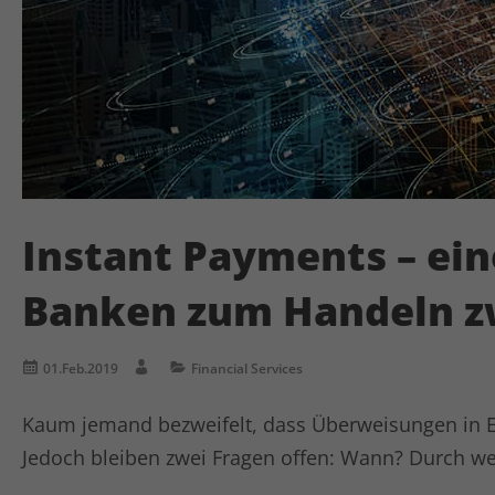
Instant Payments – ei
Banken zum Handeln z
01.Feb.2019
Financial Services
Kaum jemand bezweifelt, dass Überweisungen in Ec
Jedoch bleiben zwei Fragen offen: Wann? Durch w