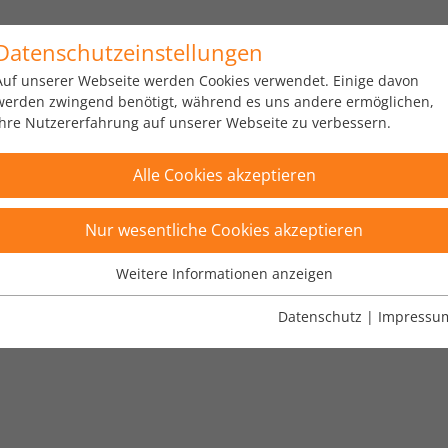
Datenschutzeinstellungen
us
Portfolio
Über uns
Karriere
News
Auf unserer Webseite werden Cookies verwendet. Einige davon
werden zwingend benötigt, während es uns andere ermöglichen,
Ihre Nutzererfahrung auf unserer Webseite zu verbessern.
Alle Cookies akzeptieren
Nur wesentliche Cookies akzeptieren
Weitere Informationen anzeigen
Wesentliche Cookies
Wesentliche Cookies werden für grundlegende Funktionen der
Datenschutz
|
Impressu
S, TIPS" gefiltert
×
Webseite benötigt. Dadurch ist gewährleistet, dass die Webseite
einwandfrei funktioniert.
Name
Cookie-Informationen anzeigen
fe_typo_user
Anbieter
TYPO3