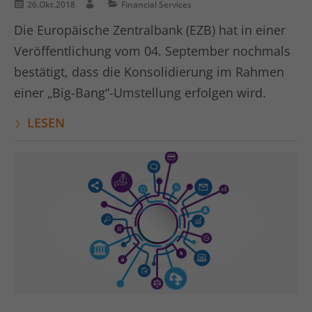
26.Okt.2018
Financial Services
Anbieter
kununu.com
Die Europäische Zentralbank (EZB) hat in einer
Veröffentlichung vom 04. September nochmals
Laufzeit
1 Tag
bestätigt, dass die Konsolidierung im Rahmen
Dieses Cookie wird von der
einer „Big-Bang“-Umstellung erfolgen wird.
Bewertungsplattform kununu.com
Zweck
verwendet, um landesspezifische IPs zu
LESEN
erkennen.
Name
kununu_country
Anbieter
kununu.com
Laufzeit
1 Tag
Dieses Cookie wird von der
Zweck
Bewertungsplattform kununu.com für
statistische Daten verwendet.