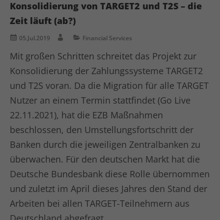
Konsolidierung von TARGET2 und T2S – die
Laufzeit
1 Minute
Zeit läuft (ab?)
Dies ist ein von Google Analytics
gesetztes Cookie vom Mustertyp, bei
05.Jul.2019
Financial Services
dem das Musterelement auf dem
Mit großen Schritten schreitet das Projekt zur
Namen die eindeutige
Konsolidierung der Zahlungssysteme TARGET2
Identitätsnummer des Kontos oder der
Website enthält, auf das es sich
und T2S voran. Da die Migration für alle TARGET
Zweck
bezieht. Es scheint eine Variation des
Nutzer an einem Termin stattfindet (Go Live
_gat-Cookies zu sein, das verwendet
22.11.2021), hat die EZB Maßnahmen
wird, um die von Google auf Websites
mit hohem Traffic-Aufkommen
beschlossen, den Umstellungsfortschritt der
aufgezeichnete Datenmenge zu
Banken durch die jeweiligen Zentralbanken zu
begrenzen.
überwachen. Für den deutschen Markt hat die
Deutsche Bundesbank diese Rolle übernommen
Name
bcookie
und zuletzt im April dieses Jahres den Stand der
Anbieter
LinkedIn
Arbeiten bei allen TARGET-Teilnehmern aus
Deutschland abgefragt.