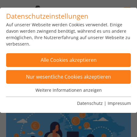
Datenschutzeinstellungen
Auf unserer Webseite werden Cookies verwendet. Einige
home
news
insights
blog
davon werden zwingend benötigt, während es uns andere
ermöglichen, Ihre Nutzererfahrung auf unserer Webseite zu
verbessern.
Alle Cookies akzeptieren
Posts sind nach Tags "Euro Tour, Instant
Nur wesentliche Cookies akzeptieren
Payment, Kryptowährung, TIPS" gefiltert
×
Weitere Informationen anzeigen
Wesentliche Cookies
Wesentliche Cookies werden für grundlegende
Datenschutz
|
Impressum
Funktionen der Webseite benötigt. Dadurch ist
gewährleistet, dass die Webseite einwandfrei
funktioniert.
Name
Cookie-Informationen anzeigen
fe_typo_user