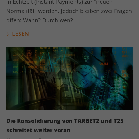
in Echtzeit (Instant Payments) zur "neuen
Anbieter
LinkedIn
Normalität" werden. Jedoch bleiben zwei Fragen
Laufzeit
1 Tag
offen: Wann? Durch wen?
LinkedIn setzt das lidc-Cookie, um die
LESEN
Zweck
Auswahl des Rechenzentrums zu
erleichtern.
Name
kununu
Anbieter
kununu.com
Laufzeit
Session
Dieses Cookie wird von der
Zweck
Bewertungsplattform kununu.com für
statistische Daten verwendet.
Die Konsolidierung von TARGET2 und T2S
schreitet weiter voran
Name
kununu_country_ip