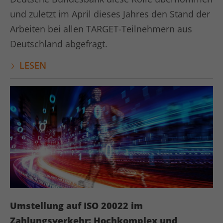
Laufzeit
1 Jahr
und zuletzt im April dieses Jahres den Stand der
LinkedIn setzt dieses Cookie, um die
Arbeiten bei allen TARGET-Teilnehmern aus
Zweck
Nutzung von eingebetteten Diensten zu
Deutschland abgefragt.
verfolgen.
LESEN
Name
li_gc
Anbieter
LinkedIn
Laufzeit
6 Monate
Linkedin setzt dieses Cookie, um die
Zustimmung des Besuchers zur
Zweck
Verwendung von Cookies für nicht
wesentliche Zwecke zu speichern.
Umstellung auf ISO 20022 im
Name
lidc
Zahlungsverkehr: Hochkomplex und