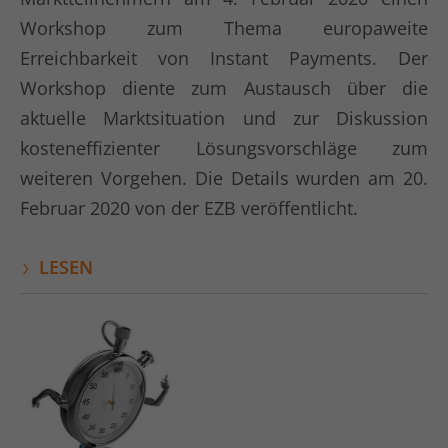
Workshop zum Thema europaweite
Laufzeit
1 Tag
Erreichbarkeit von Instant Payments. Der
Dies ist ein von Google Analytics
Workshop diente zum Austausch über die
gesetztes Cookie vom Mustertyp, bei
dem das Musterelement auf dem
aktuelle Marktsituation und zur Diskussion
Namen die eindeutige
kosteneffizienter Lösungsvorschläge zum
Identitätsnummer des Kontos oder der
weiteren Vorgehen. Die Details wurden am 20.
Website enthält, auf das es sich
Zweck
bezieht. Es scheint eine Variation des
Februar 2020 von der EZB veröffentlicht.
_gat-Cookies zu sein, das verwendet
wird, um die von Google auf Websites
LESEN
mit hohem Traffic-Aufkommen
aufgezeichnete Datenmenge zu
begrenzen.
Name
_gat UA-16680190-1
Anbieter
Google Analytics