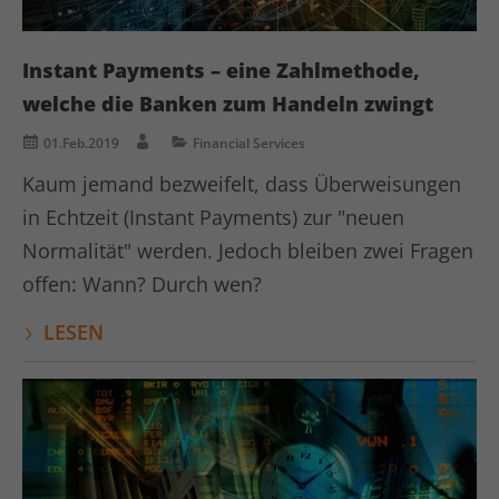
Anbieter
kununu.com
Instant Payments – eine Zahlmethode,
Laufzeit
1 Tag
welche die Banken zum Handeln zwingt
Dieses Cookie wird von der
01.Feb.2019
Financial Services
Bewertungsplattform kununu.com
Zweck
verwendet, um landesspezifische IPs zu
Kaum jemand bezweifelt, dass Überweisungen
erkennen.
in Echtzeit (Instant Payments) zur "neuen
Normalität" werden. Jedoch bleiben zwei Fragen
Name
kununu_country
offen: Wann? Durch wen?
Anbieter
kununu.com
LESEN
Laufzeit
1 Tag
Dieses Cookie wird von der
Zweck
Bewertungsplattform kununu.com für
statistische Daten verwendet.