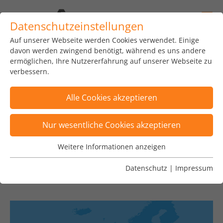
Datenschutzeinstellungen
Auf unserer Webseite werden Cookies verwendet. Einige
home
news
insights
blog
davon werden zwingend benötigt, während es uns andere
ermöglichen, Ihre Nutzererfahrung auf unserer Webseite zu
verbessern.
Alle Cookies akzeptieren
Posts wurden nach Kategorie "Financial
Nur wesentliche Cookies akzeptieren
Services" gefiltert
×
Weitere Informationen anzeigen
Wesentliche Cookies
Posts sind nach Tags "Euro Tour, Instant
Wesentliche Cookies werden für grundlegende
Datenschutz
|
Impressum
Payment, Konsolidierung, TIPS" gefiltert
×
Funktionen der Webseite benötigt. Dadurch ist
gewährleistet, dass die Webseite einwandfrei
funktioniert.
Name
Cookie-Informationen anzeigen
fe_typo_user