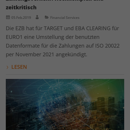
Anbieter
LinkedIn
zeitkritisch
Laufzeit
1 Tag
05.Feb.2019
Financial Services
LinkedIn setzt das lidc-Cookie, um die
Die EZB hat für TARGET und EBA CLEARING für
Zweck
Auswahl des Rechenzentrums zu
EURO1 eine Umstellung der benutzten
erleichtern.
Datenformate für die Zahlungen auf ISO 20022
per November 2021 angekündigt.
Name
kununu
LESEN
Anbieter
kununu.com
Laufzeit
Session
Dieses Cookie wird von der
Zweck
Bewertungsplattform kununu.com für
statistische Daten verwendet.
Name
kununu_country_ip