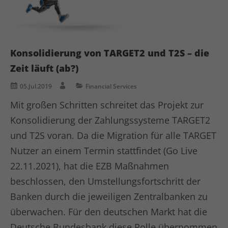
Laufzeit
1 Minute
Dies ist ein von Google Analytics
gesetztes Cookie vom Mustertyp, bei
dem das Musterelement auf dem
Konsolidierung von TARGET2 und T2S – die
Namen die eindeutige
Zeit läuft (ab?)
Identitätsnummer des Kontos oder der
Website enthält, auf das es sich
05.Jul.2019
Financial Services
Zweck
bezieht. Es scheint eine Variation des
Mit großen Schritten schreitet das Projekt zur
_gat-Cookies zu sein, das verwendet
wird, um die von Google auf Websites
Konsolidierung der Zahlungssysteme TARGET2
mit hohem Traffic-Aufkommen
und T2S voran. Da die Migration für alle TARGET
aufgezeichnete Datenmenge zu
Nutzer an einem Termin stattfindet (Go Live
begrenzen.
22.11.2021), hat die EZB Maßnahmen
beschlossen, den Umstellungsfortschritt der
Name
bcookie
Banken durch die jeweiligen Zentralbanken zu
Anbieter
LinkedIn
überwachen. Für den deutschen Markt hat die
Deutsche Bundesbank diese Rolle übernommen