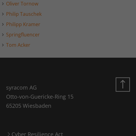
Laufzeit
1 Jahr
Oliver Tornow
LinkedIn setzt dieses Cookie, um die
Philip Tauschek
Zweck
Nutzung von eingebetteten Diensten zu
Philipp Kramer
verfolgen.
Springfluencer
Tom Acker
Name
li_gc
Anbieter
LinkedIn
Laufzeit
6 Monate
Linkedin setzt dieses Cookie, um die
syracom AG
Zustimmung des Besuchers zur
Zweck
Otto-von-Guericke-Ring 15
Verwendung von Cookies für nicht
65205 Wiesbaden
wesentliche Zwecke zu speichern.
Name
lidc
Cyber Resilience Act