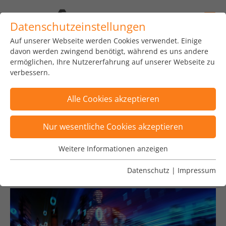
Datenschutzeinstellungen
Auf unserer Webseite werden Cookies verwendet. Einige
home
news
insights
blog
davon werden zwingend benötigt, während es uns andere
ermöglichen, Ihre Nutzererfahrung auf unserer Webseite zu
verbessern.
Alle Cookies akzeptieren
Posts wurden nach Kategorie "Financial
Nur wesentliche Cookies akzeptieren
Services" gefiltert
×
Weitere Informationen anzeigen
Wesentliche Cookies
Posts sind nach Tags "ECB, Euro Tour" gefiltert
×
Wesentliche Cookies werden für grundlegende
Datenschutz
|
Impressum
Funktionen der Webseite benötigt. Dadurch ist
gewährleistet, dass die Webseite einwandfrei
funktioniert.
Name
Cookie-Informationen anzeigen
fe_typo_user