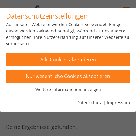
Datenschutzeinstellungen
Auf unserer Webseite werden Cookies verwendet. Einige
home
news
insights
blog
davon werden zwingend benötigt, während es uns andere
ermöglichen, Ihre Nutzererfahrung auf unserer Webseite zu
verbessern.
Alle Cookies akzeptieren
Posts wurden nach Kategorie "Sustainibility"
Nur wesentliche Cookies akzeptieren
gefiltert
×
Weitere Informationen anzeigen
Wesentliche Cookies
Posts sind nach Tags "EBA, SustainableFinance,
Wesentliche Cookies werden für grundlegende
Datenschutz
|
Impressum
Virtual Reality" gefiltert
×
Funktionen der Webseite benötigt. Dadurch ist
gewährleistet, dass die Webseite einwandfrei
funktioniert.
Keine Ergebnisse gefunden.
Name
Cookie-Informationen anzeigen
fe_typo_user