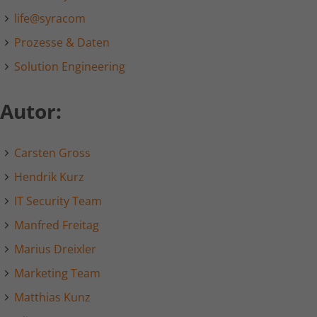
life@syracom
Laufzeit
1 Tag
Prozesse & Daten
Dies ist ein von Google Analytics
gesetztes Cookie vom Mustertyp, bei
Solution Engineering
dem das Musterelement auf dem
Namen die eindeutige
Autor:
Identitätsnummer des Kontos oder der
Website enthält, auf das es sich
Zweck
bezieht. Es scheint eine Variation des
Carsten Gross
_gat-Cookies zu sein, das verwendet
wird, um die von Google auf Websites
Hendrik Kurz
mit hohem Traffic-Aufkommen
IT Security Team
aufgezeichnete Datenmenge zu
begrenzen.
Manfred Freitag
Marius Dreixler
Name
_gat UA-16680190-1
Marketing Team
Matthias Kunz
Anbieter
Google Analytics