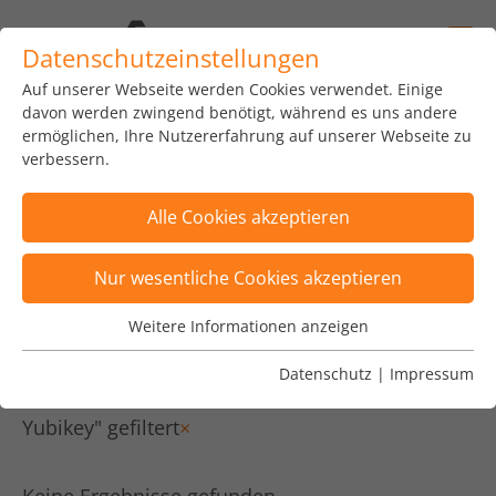
Datenschutzeinstellungen
Auf unserer Webseite werden Cookies verwendet. Einige
home
news
insights
blog
davon werden zwingend benötigt, während es uns andere
ermöglichen, Ihre Nutzererfahrung auf unserer Webseite zu
verbessern.
Alle Cookies akzeptieren
Posts wurden nach Kategorie "Sustainibility"
Nur wesentliche Cookies akzeptieren
gefiltert
×
Weitere Informationen anzeigen
Wesentliche Cookies
Posts sind nach Tags "TS / DS / TO,
Wesentliche Cookies werden für grundlegende
Datenschutz
|
Impressum
Automatisierung, Beratung, Kryptowährung,
Funktionen der Webseite benötigt. Dadurch ist
gewährleistet, dass die Webseite einwandfrei
Yubikey" gefiltert
×
funktioniert.
Name
Cookie-Informationen anzeigen
fe_typo_user
Keine Ergebnisse gefunden.