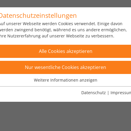
Datenschutzeinstellungen
us
Portfolio
Über uns
Karriere
News
Auf unserer Webseite werden Cookies verwendet. Einige davon
werden zwingend benötigt, während es uns andere ermöglichen,
Ihre Nutzererfahrung auf unserer Webseite zu verbessern.
Alle Cookies akzeptieren
Nur wesentliche Cookies akzeptieren
Weitere Informationen anzeigen
Wesentliche Cookies
Wesentliche Cookies werden für grundlegende Funktionen der
Datenschutz
|
Impressu
rt
×
Webseite benötigt. Dadurch ist gewährleistet, dass die Webseite
einwandfrei funktioniert.
Name
Cookie-Informationen anzeigen
fe_typo_user
Anbieter
TYPO3