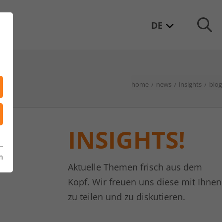
DE
home
news
insights
blog
INSIGHTS!
m
Aktuelle Themen frisch aus dem
Kopf. Wir freuen uns diese mit Ihnen
zu teilen und zu diskutieren.