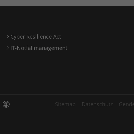
eindeutige Identitätsnummer des Kontos
oder der Website enthält, auf das es sich
Zweck
bezieht. Es scheint eine Variation des _gat-
Cookies zu sein, das verwendet wird, um die
von Google auf Websites mit hohem Traffic-
Cyber Resilience Act
Aufkommen aufgezeichnete Datenmenge zu
begrenzen.
IT-Notfallmanagement
Name
bcookie
Anbieter
LinkedIn
Laufzeit
1 Jahr
LinkedIn setzt dieses Cookie, um die Nutzung
Sitemap
Datenschutz
Gende
Zweck
von eingebetteten Diensten zu verfolgen.
Name
li_gc