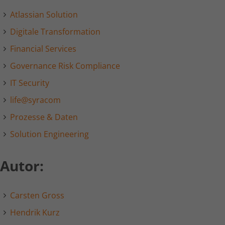
Laufzeit
1 Minute
Atlassian Solution
Dies ist ein von Google Analytics
Digitale Transformation
gesetztes Cookie vom Mustertyp, bei
Financial Services
dem das Musterelement auf dem
Namen die eindeutige
Governance Risk Compliance
Identitätsnummer des Kontos oder der
IT Security
Website enthält, auf das es sich
Zweck
bezieht. Es scheint eine Variation des
life@syracom
_gat-Cookies zu sein, das verwendet
Prozesse & Daten
wird, um die von Google auf Websites
mit hohem Traffic-Aufkommen
Solution Engineering
aufgezeichnete Datenmenge zu
begrenzen.
Autor:
Name
bcookie
Carsten Gross
Anbieter
LinkedIn
Hendrik Kurz