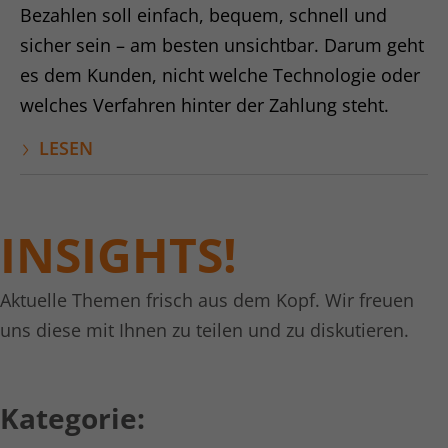
Bezahlen soll einfach, bequem, schnell und
Laufzeit
1 Tag
sicher sein – am besten unsichtbar. Darum geht
Dies ist ein von Google Analytics
es dem Kunden, nicht welche Technologie oder
gesetztes Cookie vom Mustertyp, bei
welches Verfahren hinter der Zahlung steht.
dem das Musterelement auf dem
Namen die eindeutige
LESEN
Identitätsnummer des Kontos oder der
Website enthält, auf das es sich
Zweck
bezieht. Es scheint eine Variation des
_gat-Cookies zu sein, das verwendet
INSIGHTS!
wird, um die von Google auf Websites
mit hohem Traffic-Aufkommen
aufgezeichnete Datenmenge zu
Aktuelle Themen frisch aus dem Kopf. Wir freuen
begrenzen.
uns diese mit Ihnen zu teilen und zu diskutieren.
Name
_gat UA-16680190-1
Kategorie:
Anbieter
Google Analytics