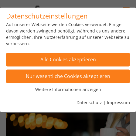
Datenschutzeinstellungen
Auf unserer Webseite werden Cookies verwendet. Einige
home
news
insights
blog
davon werden zwingend benötigt, während es uns andere
ermöglichen, Ihre Nutzererfahrung auf unserer Webseite zu
verbessern.
Alle Cookies akzeptieren
Zeige Posts von Philipp Kramer
×
Nur wesentliche Cookies akzeptieren
Posts sind nach Tags "Euro Tour, GRC, TIPS"
Weitere Informationen anzeigen
Wesentliche Cookies
gefiltert
×
Wesentliche Cookies werden für grundlegende
Datenschutz
|
Impressum
Funktionen der Webseite benötigt. Dadurch ist
gewährleistet, dass die Webseite einwandfrei
funktioniert.
Name
Cookie-Informationen anzeigen
fe_typo_user