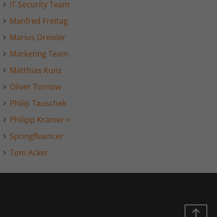
Laufzeit
1 Jahr
IT Security Team
Manfred Freitag
LinkedIn setzt dieses Cookie, um die
Zweck
Nutzung von eingebetteten Diensten zu
Marius Dreixler
verfolgen.
Marketing Team
Matthias Kunz
Name
li_gc
Oliver Tornow
Anbieter
LinkedIn
Philip Tauschek
Laufzeit
6 Monate
Philipp Kramer
×
Springfluencer
Linkedin setzt dieses Cookie, um die
Zustimmung des Besuchers zur
Tom Acker
Zweck
Verwendung von Cookies für nicht
wesentliche Zwecke zu speichern.
Name
lidc