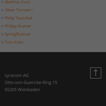
Laufzeit
1 Jahr
Matthias Kunz
Oliver Tornow
×
LinkedIn setzt dieses Cookie, um die
Zweck
Nutzung von eingebetteten Diensten zu
Philip Tauschek
verfolgen.
Philipp Kramer
Springfluencer
Name
li_gc
Tom Acker
Anbieter
LinkedIn
Laufzeit
6 Monate
Linkedin setzt dieses Cookie, um die
Zustimmung des Besuchers zur
Zweck
syracom AG
Verwendung von Cookies für nicht
Otto-von-Guericke-Ring 15
wesentliche Zwecke zu speichern.
65205 Wiesbaden
Name
lidc