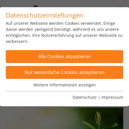
Datenschutzeinstellungen
Auf unserer Webseite werden Cookies verwendet. Einige
home
news
insights
blog
davon werden zwingend benötigt, während es uns andere
ermöglichen, Ihre Nutzererfahrung auf unserer Webseite zu
verbessern.
Alle Cookies akzeptieren
Zeige Posts von Oliver Tornow
×
Nur wesentliche Cookies akzeptieren
Posts sind nach Tags "Automatisierung,
Weitere Informationen anzeigen
Wesentliche Cookies
SustainableFinance, Virtual Reality" gefiltert
×
Wesentliche Cookies werden für grundlegende
Datenschutz
|
Impressum
Funktionen der Webseite benötigt. Dadurch ist
gewährleistet, dass die Webseite einwandfrei
funktioniert.
Name
Cookie-Informationen anzeigen
fe_typo_user