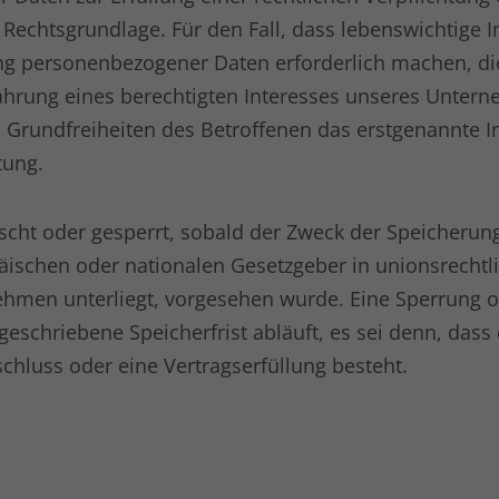
eindeutige Identitätsnummer des Kontos
als Rechtsgrundlage. Für den Fall, dass lebenswichtige
oder der Website enthält, auf das es sich
Zweck
g personenbezogener Daten erforderlich machen, dient
bezieht. Es scheint eine Variation des _gat-
Cookies zu sein, das verwendet wird, um die
ahrung eines berechtigten Interesses unseres Untern
von Google auf Websites mit hohem Traffic-
rundfreiheiten des Betroffenen das erstgenannte Intere
Aufkommen aufgezeichnete Datenmenge zu
tung.
begrenzen.
ht oder gesperrt, sobald der Zweck der Speicherung 
Name
bcookie
äischen oder nationalen Gesetzgeber in unionsrecht
Anbieter
LinkedIn
ehmen unterliegt, vorgesehen wurde. Eine Sperrung o
chriebene Speicherfrist abläuft, es sei denn, dass e
Laufzeit
1 Jahr
chluss oder eine Vertragserfüllung besteht.
LinkedIn setzt dieses Cookie, um die Nutzung
Zweck
von eingebetteten Diensten zu verfolgen.
Name
li_gc