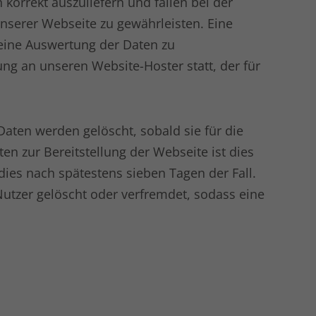
korrekt auszuliefern und fallen bei der
 unserer Webseite zu gewährleisten. Eine
ine Auswertung der Daten zu
ng an unseren Website-Hoster statt, der für
Daten werden gelöscht, sobald sie für die
en zur Bereitstellung der Webseite ist dies
t dies nach spätestens sieben Tagen der Fall.
utzer gelöscht oder verfremdet, sodass eine