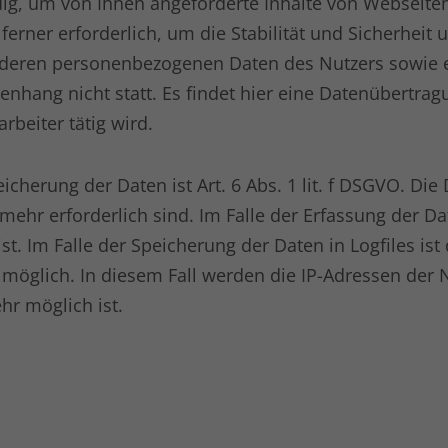
g, um von Ihnen angeforderte Inhalte von Webseiten 
ferner erforderlich, um die Stabilität und Sicherheit
Name
kununu_country
deren personenbezogenen Daten des Nutzers sowie e
ang nicht statt. Es findet hier eine Datenübertragu
Anbieter
kununu.com
rbeiter tätig wird.
Laufzeit
1 Tag
Dieses Cookie wird von der
herung der Daten ist Art. 6 Abs. 1 lit. f DSGVO. Die 
Zweck
Bewertungsplattform kununu.com für
ehr erforderlich sind. Im Falle der Erfassung der Dat
statistische Daten verwendet.
ist. Im Falle der Speicherung der Daten in Logfiles is
möglich. In diesem Fall werden die IP-Adressen der N
hr möglich ist.