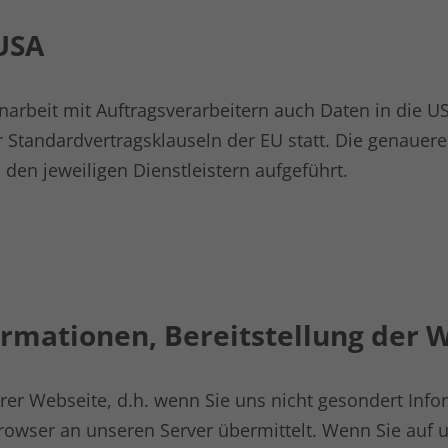
Anbieter
LinkedIn
USA
Laufzeit
6 Monate
Linkedin setzt dieses Cookie, um die
rbeit mit Auftragsverarbeitern auch Daten in die U
Zustimmung des Besuchers zur Verwendung
Standardvertragsklauseln der EU statt. Die genauere
Zweck
von Cookies für nicht wesentliche Zwecke zu
 den jeweiligen Dienstleistern aufgeführt.
speichern.
Name
lidc
Anbieter
LinkedIn
Laufzeit
1 Tag
ormationen, Bereitstellung der 
LinkedIn setzt das lidc-Cookie, um die
Zweck
Auswahl des Rechenzentrums zu erleichtern.
er Webseite, d.h. wenn Sie uns nicht gesondert Info
rowser an unseren Server übermittelt. Wenn Sie auf 